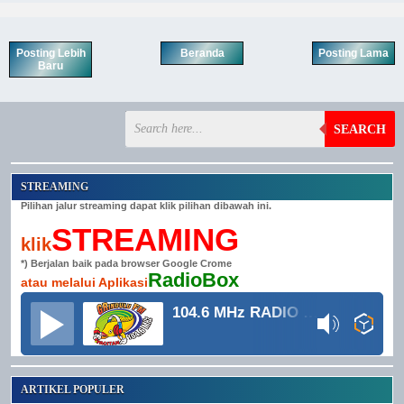
Posting Lebih
Beranda
Posting Lama
Baru
SEARCH
STREAMING
Pilihan jalur streaming dapat klik pilihan dibawah ini.
STREAMING
klik
*) Berjalan baik pada browser Google Crome
RadioBox
atau melalui Aplikasi
104.6 MHz RADIO GRINDULU FM
ARTIKEL POPULER