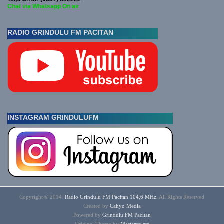
Chat via Whatsapp On air
RADIO GRINDULU FM PACITAN
INSTAGRAM GRINDULUFM
Copyright © 2014.
Radio Grindulu FM Pacitan 104,6 MHz
. All Rights Reserved
Created by
Cahyo
Media
Powered by
Grindulu FM Pacitan
Original Theme by
Mastemplate