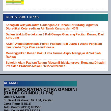
BERITA BARU LAINYA
Sebagian Wilayah Jatim Cadangan Air Tanah Berkurang, Agustus
Diprediksi Ketersediaan Air Tanah Kurang dari 40%
Dalam Waktu Berdekatan 3 Kali Gempa Guncang Pacitan Kurang Dari
Satu Jam
AKBP Ayub Sumringah, Polres Pacitan Raih Juara 1 Ajang Penilaian
dan Lomba Tiga Pilar se-Indonesia
Menanggalkan Kesan Kaku Lima Taruna Akpol Mengajar di Sekolah
Rakyat
Sekolah Alam Pacitan Tanam Ribuan Bibit Mangrove, Rencana Dihadiri
Presiden Prabowo Melalui ‘Teleconference’
ALAMAT
PT. RADIO RATNA CITRA GANDINI
(RADIO GRINDULU FM)
Office & Studio :
Jl. Basuki Rahmat, 67, Lt.4, Pacitan
Jawa Timur (63511)
Telp. Kantor (0357) 883555
Telp. On air (0357) 882222