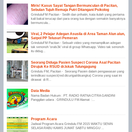
Miris! Kasus Sayat Tangan Bermunculan di Pacitan,
Sebulan Tujuh Remaja Putri Ditangani Psikolog
GrinduluFM Pacitan - Sedih dan prihatin, kata itulah yang pertama
kali bakal terucap dari para orang tua dengan semakin banyaknya
bermuncula...
Viral, 2 Pelajar Adegan Asusila di Area Taman Alun alun,
Satpol PP Telusuri Pemeran
GrinduluFM Pacitan - Sebuah video yang menampilkan adegan
tak senonoh 'orals3k' viral di group Whatsapp. Video tak senonoh
itu didug...
Seorang Diduga Pasien Suspect Corona Asal Pacitan
Dirujuk Ke RSUD dr.Iskak Tulungagung
Grindulu FM, Pacitan - Seorang Pasien dalam pengawasan yang
terindikasi suspect(red:dicurigai/disangka) Corona yang saat ini
dirawat di R...
Data Media
Nama Badan Hukum : PT. RADIO RATNA CITRA GANDINI
Panggilan udara : GRINDULU FM Alamat :...
Program Acara
Jadwal Program Acara Grindulu FM 2015 WAKTU SENIN
SELASA RABU KAMIS JUMAT SABTU MINGGU ...