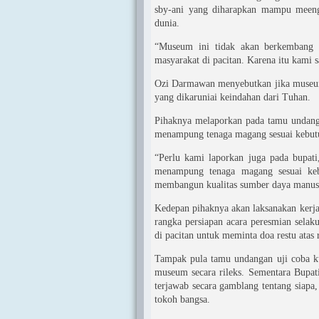
sby-ani yang diharapkan mampu meenga
dunia.
“Museum ini tidak akan berkembang s
masyarakat di pacitan. Karena itu kami 
Ozi Darmawan menyebutkan jika museum 
yang dikaruniai keindahan dari Tuhan.
Pihaknya melaporkan pada tamu undan
menampung tenaga magang sesuai kebu
“Perlu kami laporkan juga pada bupat
menampung tenaga magang sesuai keb
membangun kualitas sumber daya manusia
Kedepan pihaknya akan laksanakan kerj
rangka persiapan acara peresmian selak
di pacitan untuk meminta doa restu atas
Tampak pula tamu undangan uji coba ku
museum secara rileks. Sementara Bupat
terjawab secara gamblang tentang siapa,
tokoh bangsa.