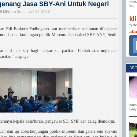
enang Jasa SBY-Ani Untuk Negeri
Pili
ini.
6 MHz on Senin, Juli 17, 2023
kl
*) B
kan Edi Baskoro Yudhoyono saat memberikan sambutan dihadapan
ata
dan uji coba kunjungan publik Museum dan Galeri SBY-ANY, Senin
r dari pak sby bagi masyarakat pacitan. Hadiah atas ungkapan
pacitan.”ucapnya.
ART
baka
bany
taranya kepala desa/lurah, pengawas SD, SMP dan caleg demokrat.
an dan uji coba kunjungan publik museum dan galeri seni sby-ani