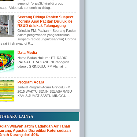
senonoh 'orals3k' viral di group
app. Video tak senonoh itu didug...
Seorang Diduga Pasien Suspect
Corona Asal Pacitan Dirujuk Ke
RSUD dr.Iskak Tulungagung
Grindulu FM, Pacitan - Seorang Pasien
dalam pengawasan yang terindikasi
suspect(red:dicurigai/disangka) Corona
saat ini dirawat di R...
Data Media
Nama Badan Hukum : PT. RADIO
RATNA CITRA GANDINI Panggilan
udara : GRINDULU FM Alamat :...
Program Acara
Jadwal Program Acara Grindulu FM
2015 WAKTU SENIN SELASA RABU
KAMIS JUMAT SABTU MINGGU ...
ITA BARU LAINYA
gian Wilayah Jatim Cadangan Air Tanah
urang, Agustus Diprediksi Ketersediaan
Tanah Kurang dari 40%