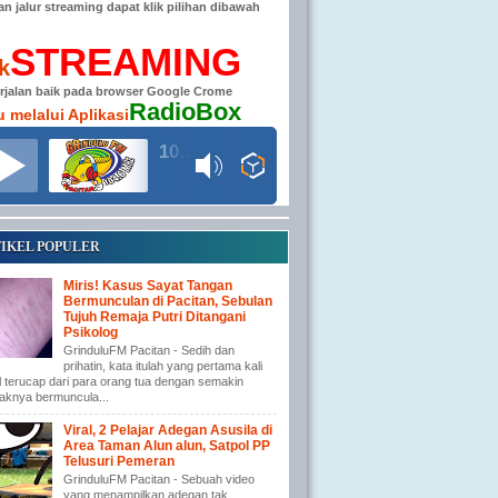
han jalur streaming dapat klik pilihan dibawah
STREAMING
ik
erjalan baik pada browser Google Crome
RadioBox
u melalui Aplikasi
104.6 MHz RADIO GRINDULU FM
IKEL POPULER
Miris! Kasus Sayat Tangan
Bermunculan di Pacitan, Sebulan
Tujuh Remaja Putri Ditangani
Psikolog
GrinduluFM Pacitan - Sedih dan
prihatin, kata itulah yang pertama kali
l terucap dari para orang tua dengan semakin
aknya bermuncula...
Viral, 2 Pelajar Adegan Asusila di
Area Taman Alun alun, Satpol PP
Telusuri Pemeran
GrinduluFM Pacitan - Sebuah video
yang menampilkan adegan tak