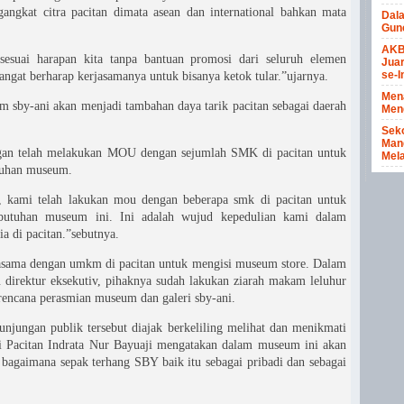
ngkat citra pacitan dimata asean dan international bahkan mata
Dal
Gun
AKB
esuai harapan kita tanpa bantuan promosi dari seluruh elemen
Juar
se-I
sangat berharap kerjasamanya untuk bisanya ketok tular.”ujarnya.
Men
sby-ani akan menjadi tambahan daya tarik pacitan sebagai daerah
Meng
Seko
Mang
gan telah melakukan MOU dengan sejumlah SMK di pacitan untuk
Mela
tuhan museum.
i, kami telah lakukan mou dengan beberapa smk di pacitan untuk
utuhan museum ini. Ini adalah wujud kepedulian kami dalam
 di pacitan.”sebutnya.
asama dengan umkm di pacitan untuk mengisi museum store. Dalam
u direktur eksekutiv, pihaknya sudah lakukan ziarah makam leluhur
 rencana perasmian museum dan galeri sby-ani.
njungan publik tersebut diajak berkeliling melihat dan menikmati
i Pacitan Indrata Nur Bayuaji mengatakan dalam museum ini akan
 bagaimana sepak terhang SBY baik itu sebagai pribadi dan sebagai