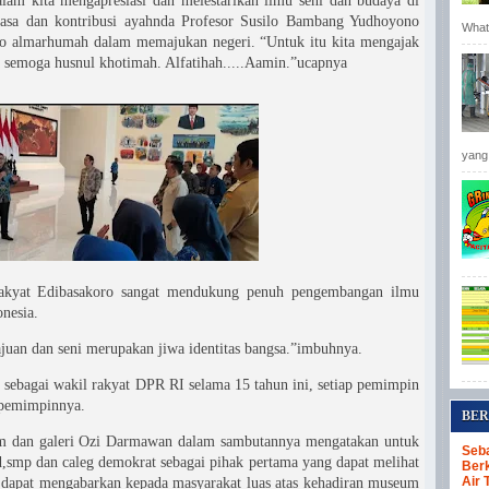
am kita mengapresiasi dan melestarikan ilmu seni dan budaya di
 jasa dan kontribusi ayahnda Profesor Susilo Bambang Yudhoyono
Whats
no almarhumah dalam memajukan negeri. “Untuk itu kita mengajak
a semoga husnul khotimah. Alfatihah.....Aamin.”ucapnya
yang 
 rakyat Edibasakoro sangat mendukung penuh pengembangan ilmu
onesia.
uan dan seni merupakan jiwa identitas bangsa.”imbuhnya.
sebagai wakil rakyat DPR RI selama 15 tahun ini, setiap pemimpin
a pemimpinnya.
BER
eum dan galeri Ozi Darmawan dalam sambutannya mengatakan untuk
Seba
,smp dan caleg demokrat sebagai pihak pertama yang dapat melihat
Berk
Air 
dapat mengabarkan kepada masyarakat luas atas kehadiran museum