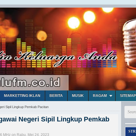
MARKETTING IKLAN
BERITA
MUSIK
RAGAM
SITEMAP
ri Sipil Lingkup Pemkab Pacitan
awai Negeri Sipil Lingkup Pemkab
STR
,6 MHz on Rabu, Mei 24, 2023