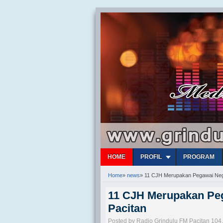
HOME
PROFIL
PROGRAM
Home
»
news
»
11 CJH Merupakan Pegawai Nege
11 CJH Merupakan Peg
Pacitan
Posted by Radio Grindulu FM Pacitan 104