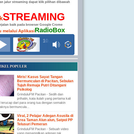
han jalur streaming dapat klik pilihan dibawah
STREAMING
ik
erjalan baik pada browser Google Crome
RadioBox
u melalui Aplikasi
104.6 MHz RADIO GRINDULU FM
IKEL POPULER
Miris! Kasus Sayat Tangan
Bermunculan di Pacitan, Sebulan
Tujuh Remaja Putri Ditangani
Psikolog
GrinduluFM Pacitan - Sedih dan
prihatin, kata itulah yang pertama kali
l terucap dari para orang tua dengan semakin
aknya bermuncula...
Viral, 2 Pelajar Adegan Asusila di
Area Taman Alun alun, Satpol PP
Telusuri Pemeran
GrinduluFM Pacitan - Sebuah video
yang menampilkan adegan tak