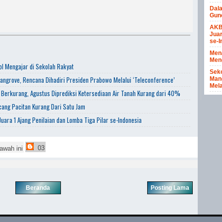
Dal
Gun
AKB
Juar
se-I
Men
Meng
l Mengajar di Sekolah Rakyat
Seko
angrove, Rencana Dihadiri Presiden Prabowo Melalui ‘Teleconference’
Mang
Mela
 Berkurang, Agustus Diprediksi Ketersediaan Air Tanah Kurang dari 40%
ang Pacitan Kurang Dari Satu Jam
uara 1 Ajang Penilaian dan Lomba Tiga Pilar se-Indonesia
03
awah ini
Beranda
Posting Lama