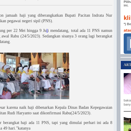
Pili
ini.
n jamaah haji yang diberangkatkan Bupati Pacitan Indrata Nur
kl
an pegawai negeri sipil (PNS).
*) B
ata
tung per 22 Mei hingga 9 Ju
l
i mendatang, total ada 11 PNS namun
awal Rabu (24/5/2023). Sedangkan sisanya 3 orang lagi berangkat
datang.
ART
baka
bany
sar karena naik haji dibenarkan Kepala Dinas Badan Kepegawaian
an Rudi Haryanto saat dikonfirmasi Rabu(24/5/2023).
r berangkat haji ada 11 PNS, tapi yang dimulai perhari ini ada 8
ma 49 hari.”katanya