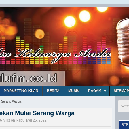
MARKETTING IKLAN
BERITA
MUSIK
RAGAM
SITEMAP
i Serang Warga
ekan Mulai Serang Warga
,6 MHz on Rabu, Mei 25, 2022
STR