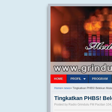
HOME
PROFIL
PROGRAM
Home
»
news
»
Tingkatkan PHBS! Belekan Mula
Tingkatkan PHBS! Bel
Posted by Radio Grindulu FM Pacitan 104