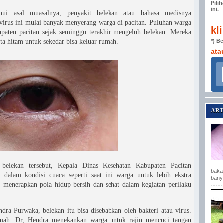
Pili
ini.
hui asal muasalnya, penyakit belekan atau bahasa medisnya
 virus ini mulai banyak menyerang warga di pacitan. Puluhan warga
kl
paten pacitan sejak seminggu terakhir mengeluh belekan. Mereka
*) B
ta hitam untuk sekedar bisa keluar rumah.
ata
ART
 belekan tersebut, Kepala Dinas Kesehatan Kabupaten Pacitan
baka
dalam kondisi cuaca seperti saat ini warga untuk lebih ekstra
bany
m menerapkan pola hidup bersih dan sehat dalam kegiatan perilaku
ra Purwaka, belekan itu bisa disebabkan oleh bakteri atau virus.
umah. Dr, Hendra menekankan warga untuk rajin mencuci tangan