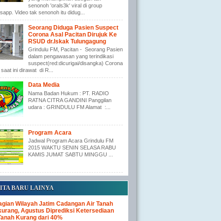
senonoh 'orals3k' viral di group
app. Video tak senonoh itu didug...
Seorang Diduga Pasien Suspect
Corona Asal Pacitan Dirujuk Ke
RSUD dr.Iskak Tulungagung
Grindulu FM, Pacitan - Seorang Pasien
dalam pengawasan yang terindikasi
suspect(red:dicurigai/disangka) Corona
saat ini dirawat di R...
Data Media
Nama Badan Hukum : PT. RADIO
RATNA CITRA GANDINI Panggilan
udara : GRINDULU FM Alamat :...
Program Acara
Jadwal Program Acara Grindulu FM
2015 WAKTU SENIN SELASA RABU
KAMIS JUMAT SABTU MINGGU ...
ITA BARU LAINYA
gian Wilayah Jatim Cadangan Air Tanah
urang, Agustus Diprediksi Ketersediaan
Tanah Kurang dari 40%