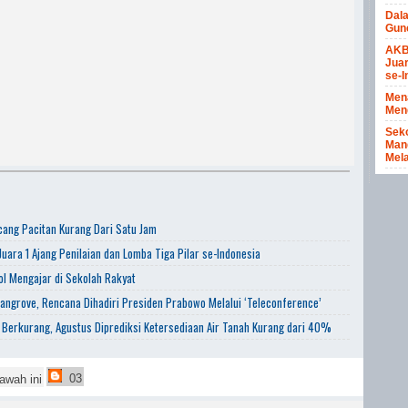
Dal
Gun
AKB
Juar
se-I
Men
Meng
Seko
Mang
Mela
ang Pacitan Kurang Dari Satu Jam
uara 1 Ajang Penilaian dan Lomba Tiga Pilar se-Indonesia
l Mengajar di Sekolah Rakyat
angrove, Rencana Dihadiri Presiden Prabowo Melalui ‘Teleconference’
 Berkurang, Agustus Diprediksi Ketersediaan Air Tanah Kurang dari 40%
03
awah ini