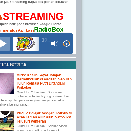
han jalur streaming dapat klik pilihan dibawah
STREAMING
ik
erjalan baik pada browser Google Crome
RadioBox
u melalui Aplikasi
104.6 MHz RADIO GRINDULU FM
IKEL POPULER
Miris! Kasus Sayat Tangan
Bermunculan di Pacitan, Sebulan
Tujuh Remaja Putri Ditangani
Psikolog
GrinduluFM Pacitan - Sedih dan
prihatin, kata itulah yang pertama kali
l terucap dari para orang tua dengan semakin
aknya bermuncula...
Viral, 2 Pelajar Adegan Asusila di
Area Taman Alun alun, Satpol PP
Telusuri Pemeran
GrinduluFM Pacitan - Sebuah video
yang menampilkan adegan tak