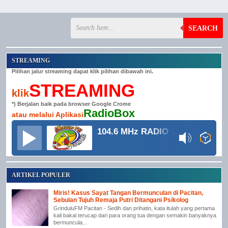
SEARCH
STREAMING
Pilihan jalur streaming dapat klik pilihan dibawah ini.
STREAMING
klik
*) Berjalan baik pada browser Google Crome
RadioBox
atau melalui Aplikasi
104.6 MHz RADIO GRINDULU FM
ARTIKEL POPULER
Miris! Kasus Sayat Tangan Bermunculan di Pacitan,
Sebulan Tujuh Remaja Putri Ditangani Psikolog
GrinduluFM Pacitan - Sedih dan prihatin, kata itulah yang pertama
kali bakal terucap dari para orang tua dengan semakin banyaknya
bermuncula...