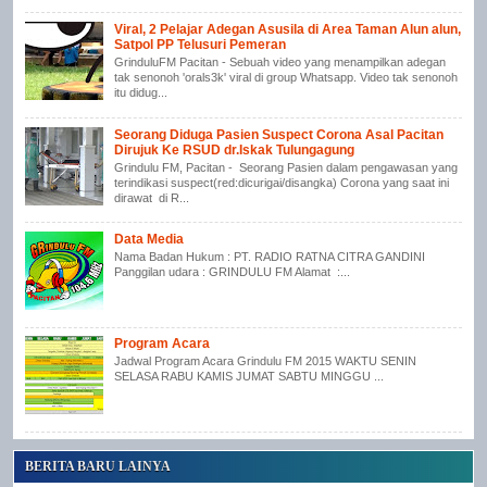
Viral, 2 Pelajar Adegan Asusila di Area Taman Alun alun,
Satpol PP Telusuri Pemeran
GrinduluFM Pacitan - Sebuah video yang menampilkan adegan
tak senonoh 'orals3k' viral di group Whatsapp. Video tak senonoh
itu didug...
Seorang Diduga Pasien Suspect Corona Asal Pacitan
Dirujuk Ke RSUD dr.Iskak Tulungagung
Grindulu FM, Pacitan - Seorang Pasien dalam pengawasan yang
terindikasi suspect(red:dicurigai/disangka) Corona yang saat ini
dirawat di R...
Data Media
Nama Badan Hukum : PT. RADIO RATNA CITRA GANDINI
Panggilan udara : GRINDULU FM Alamat :...
Program Acara
Jadwal Program Acara Grindulu FM 2015 WAKTU SENIN
SELASA RABU KAMIS JUMAT SABTU MINGGU ...
BERITA BARU LAINYA