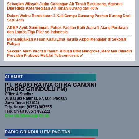
Sebagian Wilayah Jatim Cadangan Air Tanah Berkurang, Agustus
Diprediksi Ketersediaan Air Tanah Kurang dari 40%
Dalam Waktu Berdekatan 3 Kali Gempa Guncang Pacitan Kurang Dari
Satu Jam
AKBP Ayub Sumringah, Polres Pacitan Raih Juara 1 Ajang Penilaian
dan Lomba Tiga Pilar se-Indonesia
Menanggalkan Kesan Kaku Lima Taruna Akpol Mengajar di Sekolah
Rakyat
Sekolah Alam Pacitan Tanam Ribuan Bibit Mangrove, Rencana Dihadiri
Presiden Prabowo Melalui ‘Teleconference’
ALAMAT
PT. RADIO RATNA CITRA GANDINI
(RADIO GRINDULU FM)
Office & Studio :
Jl. Basuki Rahmat, 67, Lt.4, Pacitan
Jawa Timur (63511)
Telp. Kantor (0357) 883555
Telp. On air (0357) 882222
Chat via Whatsapp On air
RADIO GRINDULU FM PACITAN