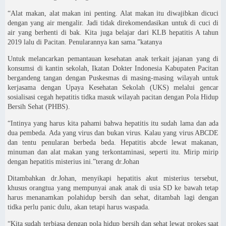
“Alat makan, alat makan ini penting. Alat makan itu diwajibkan dicuci
dengan yang air mengalir. Jadi tidak direkomendasikan untuk di cuci di
air yang berhenti di bak. Kita juga belajar dari KLB hepatitis A tahun
2019 lalu di Pacitan. Penularannya kan sama.”katanya
Untuk melancarkan pemantauan kesehatan anak terkait jajanan yang di
konsumsi di kantin sekolah, Ikatan Dokter Indonesia Kabupaten Pacitan
bergandeng tangan dengan Puskesmas di masing-masing wilayah untuk
kerjasama dengan Upaya Kesehatan Sekolah (UKS) melalui gencar
sosialisasi cegah hepatitis tidka masuk wilayah pacitan dengan Pola Hidup
Bersih Sehat (PHBS).
“Intinya yang harus kita pahami bahwa hepatitis itu sudah lama dan ada
dua pembeda. Ada yang virus dan bukan virus. Kalau yang virus ABCDE
dan tentu penularan berbeda beda. Hepatitis abcde lewat makanan,
minuman dan alat makan yang terkontaminasi, seperti itu. Mirip mirip
dengan hepatitis misterius ini.”terang dr.Johan
Ditambahkan dr.Johan, menyikapi hepatitis akut misterius tersebut,
khusus orangtua yang mempunyai anak anak di usia SD ke bawah tetap
harus menanamkan polahidup bersih dan sehat, ditambah lagi dengan
tidka perlu panic dulu, akan tetapi harus waspada.
“Kita sudah terbiasa dengan pola hidup bersih dan sehat lewat prokes saat