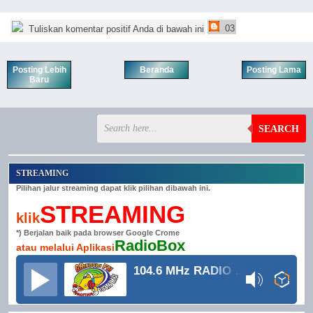
03
Tuliskan komentar positif Anda di bawah ini
Posting Lebih
Beranda
Posting Lama
Baru
SEARCH
STREAMING
Pilihan jalur streaming dapat klik pilihan dibawah ini.
STREAMING
klik
*) Berjalan baik pada browser Google Crome
RadioBox
atau melalui Aplikasi
104.6 MHz RADIO GRINDULU FM