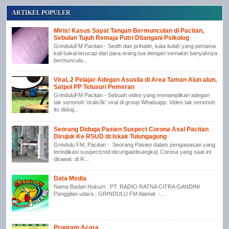
ARTIKEL POPULER
Miris! Kasus Sayat Tangan Bermunculan di Pacitan,
Sebulan Tujuh Remaja Putri Ditangani Psikolog
GrinduluFM Pacitan - Sedih dan prihatin, kata itulah yang pertama
kali bakal terucap dari para orang tua dengan semakin banyaknya
bermuncula...
Viral, 2 Pelajar Adegan Asusila di Area Taman Alun alun,
Satpol PP Telusuri Pemeran
GrinduluFM Pacitan - Sebuah video yang menampilkan adegan
tak senonoh 'orals3k' viral di group Whatsapp. Video tak senonoh
itu didug...
Seorang Diduga Pasien Suspect Corona Asal Pacitan
Dirujuk Ke RSUD dr.Iskak Tulungagung
Grindulu FM, Pacitan - Seorang Pasien dalam pengawasan yang
terindikasi suspect(red:dicurigai/disangka) Corona yang saat ini
dirawat di R...
Data Media
Nama Badan Hukum : PT. RADIO RATNA CITRA GANDINI
Panggilan udara : GRINDULU FM Alamat :...
Program Acara