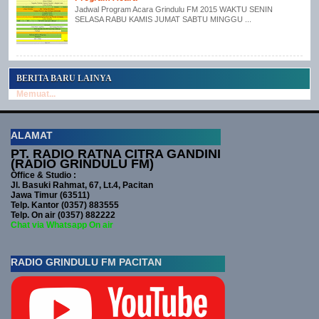
Jadwal Program Acara Grindulu FM 2015 WAKTU SENIN
SELASA RABU KAMIS JUMAT SABTU MINGGU ...
BERITA BARU LAINYA
Memuat...
ALAMAT
PT. RADIO RATNA CITRA GANDINI
(RADIO GRINDULU FM)
Office & Studio :
Jl. Basuki Rahmat, 67, Lt.4, Pacitan
Jawa Timur (63511)
Telp. Kantor (0357) 883555
Telp. On air (0357) 882222
Chat via Whatsapp On air
RADIO GRINDULU FM PACITAN