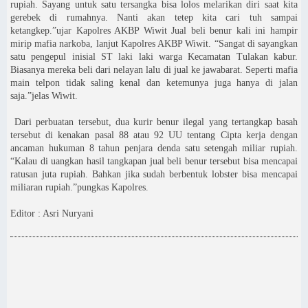
rupiah. Sayang untuk satu tersangka bisa lolos melarikan diri saat kita
gerebek di rumahnya. Nanti akan tetep kita cari tuh sampai
ketangkep.”ujar Kapolres AKBP Wiwit Jual beli benur kali ini hampir
mirip mafia narkoba, lanjut Kapolres AKBP Wiwit. “Sangat di sayangkan
satu pengepul inisial ST laki laki warga Kecamatan Tulakan kabur.
Biasanya mereka beli dari nelayan lalu di jual ke jawabarat. Seperti mafia
main telpon tidak saling kenal dan ketemunya juga hanya di jalan
saja.”jelas Wiwit.
Dari perbuatan tersebut, dua kurir benur ilegal yang tertangkap basah
tersebut di kenakan pasal 88 atau 92 UU tentang Cipta kerja dengan
ancaman hukuman 8 tahun penjara denda satu setengah miliar rupiah.
“Kalau di uangkan hasil tangkapan jual beli benur tersebut bisa mencapai
ratusan juta rupiah. Bahkan jika sudah berbentuk lobster bisa mencapai
miliaran rupiah.”pungkas Kapolres.
Editor : Asri Nuryani