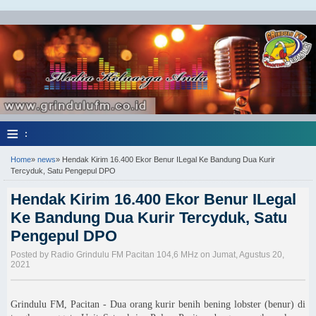
≡
:
Home
»
news
»
Hendak Kirim 16.400 Ekor Benur ILegal Ke Bandung Dua Kurir
Tercyduk, Satu Pengepul DPO
Hendak Kirim 16.400 Ekor Benur ILegal
Ke Bandung Dua Kurir Tercyduk, Satu
Pengepul DPO
Posted by Radio Grindulu FM Pacitan 104,6 MHz on Jumat, Agustus 20,
2021
Grindulu FM, Pacitan - Dua orang kurir benih bening lobster (benur) di