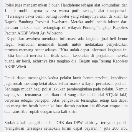
Polisi juga mengamankan 3 buah Handphone sebagai alat komunikasi dan
1 unit mobil toyota avanza warna putih sebagai alat transportasi.
‘’Tersangka bawa benih bening lobster yang selanjutnya akan di kirim ke
Nagrek Bandung Provinsi Jawabarat. Mereka ambil benih lobster dari
perairan tulakan dan tertangkap di wilayah Punung.”ungkap Kapolres
Pacitan AKBP Wiwit Ari Wibisono.
Kepolisian awalnya mendapat informasi ada kegiatan jual beli benur
ilegal, kemudian menindak lanjuti untuk melakukan penyelidikan
ternyata memang benar adanya. “Kita sudah dapat informasi kegiatan ini
, kita buntuti mereka ini tidak sadar, kebetulan di perjalanan mereka
buang air kecil, akhirnya kita tangkap dia. Begitu saja.”terang Kapolres
AKBP Wiwit.
Untuk dapat menangkap kedua pelaku kurir benur tersebut, kepolisian
juga sudah menutup ketat akses keluar masuk wilayah perbatasan pacitan.
Sehingga mudah bagi polisi lakukan pembengkukan pada pelaku. Namun
sayang satu temannya melarikan diri yang diketahui inisial ST(laki laki)
berperan sebagai pengepul. Atas pengakuan tersangka, setiap kali dapat
job mengirim benih benur ke luar daerah pacitan dia dibayar empat juta
dua ratus ribu rupiah dengan satu kali kirim.
Sudah 4 kali pengiriman ini DHK dan DPW akhirnya tercyduk polisi.
“Pengakuan tersangka setiapkali kirim dapat bayaran 4 juta 200 ribu