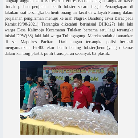
tangkap anggota Unit Satreskrim Polres Pacitan dengan sangkaan kasus
tindak pidana penjualan benih lobster secara ilegal. Penangkapan di
lakukan saat tersangka berhenti buang air kecil di wilayah Punung dalam
perjalanan pengiriman menuju ke arah Nagrek Bandung Jawa Barat pada
Kamis(19/08/2021) Tersangka diketahui berinisial DHK(27) laki laki
warga Desa Kalimojo Kecamatan Tulakan bersama satu lagi tersangka
inisial DPW(38) laki-laki warga Tulungagung. Mereka sudah di amankan
di sel Mapolres Pacitan. Dari tangan tersangka polisi berhasil
mengamankan 16.400 ekor benih bening lobster(benur)yang dikemas
dalam kantong plastik putih transaparan sebanyak 82 plastik.