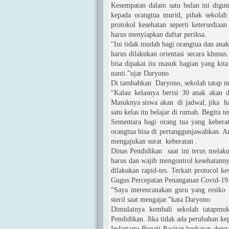
Kesempatan dalam satu bulan ini digun
kepada orangtua murid, pihak sekola
protokol kesehatan seperti ketersediaan
harus menyiapkan daftar periksa.
“Ini tidak mudah bagi orangtua dan ana
harus dilakukan orientasi secara khusus
bisa dipakai itu masuk bagian yang kita
nanti.”ujar Daryono
Di tambahkan Daryono, sekolah tatap mu
“Kalau kelasnya berisi 30 anak akan d
Masuknya siswa akan di jadwal, jika h
satu kelas itu belajar di rumah. Begitu t
Sementara bagi orang tua yang keberat
orangtua bisa di pertanggunjawabkan. A
mengajukan surat keberatan .
Dinas Pendidikan saat ini terus melak
harus dan wajib mengontrol kesehatanny
dilakukan rapid-tes. Terkait protocol 
Gugus Percepatan Penanganan Covid-19
“Saya merencanakan guru yang resiko 
steril saat mengajar.”kata Daryono
Dimulainya kembali sekolah tatapmu
Pendidikan. Jika tidak ada perubahan ke
Indartarto Bupati Pacitan berharap deng