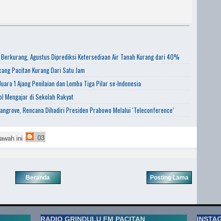
 Berkurang, Agustus Diprediksi Ketersediaan Air Tanah Kurang dari 40%
ang Pacitan Kurang Dari Satu Jam
uara 1 Ajang Penilaian dan Lomba Tiga Pilar se-Indonesia
l Mengajar di Sekolah Rakyat
angrove, Rencana Dihadiri Presiden Prabowo Melalui ‘Teleconference’
03
awah ini
Beranda
Posting Lama
RADIO GRINDULU FM PACITAN
INSTA