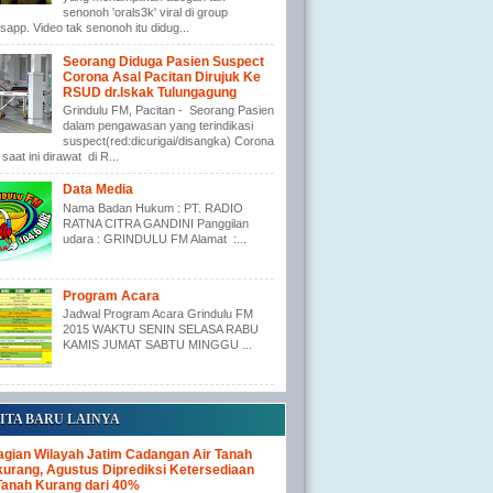
senonoh 'orals3k' viral di group
app. Video tak senonoh itu didug...
Seorang Diduga Pasien Suspect
Corona Asal Pacitan Dirujuk Ke
RSUD dr.Iskak Tulungagung
Grindulu FM, Pacitan - Seorang Pasien
dalam pengawasan yang terindikasi
suspect(red:dicurigai/disangka) Corona
saat ini dirawat di R...
Data Media
Nama Badan Hukum : PT. RADIO
RATNA CITRA GANDINI Panggilan
udara : GRINDULU FM Alamat :...
Program Acara
Jadwal Program Acara Grindulu FM
2015 WAKTU SENIN SELASA RABU
KAMIS JUMAT SABTU MINGGU ...
ITA BARU LAINYA
gian Wilayah Jatim Cadangan Air Tanah
urang, Agustus Diprediksi Ketersediaan
Tanah Kurang dari 40%