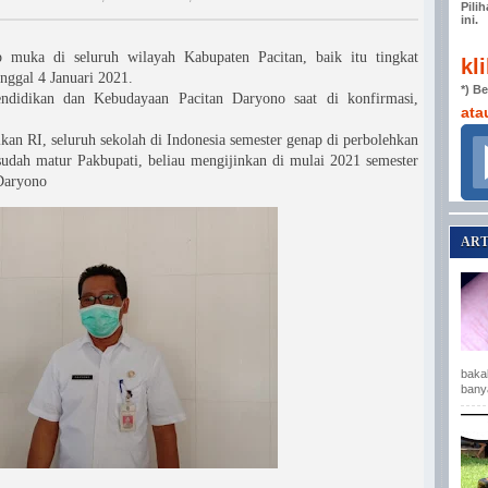
Pili
ini.
 muka di seluruh wilayah Kabupaten Pacitan, baik itu tingkat
kl
ggal 4 Januari 2021.
*) B
ndidikan dan Kebudayaan Pacitan Daryono saat di konfirmasi,
ata
ikan RI, seluruh sekolah di Indonesia semester genap di perbolehkan
sudah matur Pakbupati, beliau mengijinkan di mulai 2021 semester
 Daryono
ART
baka
bany