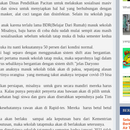
akan Dinas Pendidikan Pacitan untuk melakukan sosialisasi masiv
Whats
h dan siswa untuk menyiapkan hal hal yang berhubungan dengan
 masker, alat cuci tangan dan disinfektan. Selain itu sekolah juga
k anak karena terlalu lama BDR(Belajar Dari Rumah) masuk sekolah
. Misalnya, baju harus di coba dulu sudah mulai sempit atau masih
 sosialisasikan sebelum sekolah tatap muka di buka semester kedua
yang 
ka itu nanti kekuatannya 50 persen dari kondisi normal.
i bagi separo dengan menggunakan sistem shift atau bergantian.
ari pertama masuk sekolah tatap muka, maka separohnya lagi dalam
erus sebaliknya bergantian dengan sistem shift.”jelas Daryono
an anaknya masuk sekolah tidak akan di paksa, sepanjang alasan
rtinya orangtua yang memang takut anaknya terpapar covid-19 bisa
ukan persiapan, misalnya untuk guru secara mandiri mereka harus
a. Kalau punya penyakit penyerta atau bawaan akan di pilih untuk
kesehatan bagi siswa dan guru akan diserahkan sepenuhnya pada Tim
.
kesehatannya rawan akan di Rapid-tes. Mereka harus betul betul
BER
ka akan berlaku sampai ada keputusan baru dari Kementrian
Seba
Berk
putusan, maka sekolah tatapmuka akan di berlakukan seterusnya.
Air 
an dimulainya sekolah tatapmuka semester kedua januari 2021 tidak