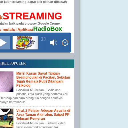
han jalur streaming dapat klik pilihan dibawah
STREAMING
ik
erjalan baik pada browser Google Crome
RadioBox
u melalui Aplikasi
104.6 MHz RADIO GRINDULU FM
IKEL POPULER
Miris! Kasus Sayat Tangan
Bermunculan di Pacitan, Sebulan
Tujuh Remaja Putri Ditangani
Psikolog
GrinduluFM Pacitan - Sedih dan
prihatin, kata itulah yang pertama kali
l terucap dari para orang tua dengan semakin
aknya bermuncula...
Viral, 2 Pelajar Adegan Asusila di
Area Taman Alun alun, Satpol PP
Telusuri Pemeran
GrinduluFM Pacitan - Sebuah video
yang menampilkan adegan tak