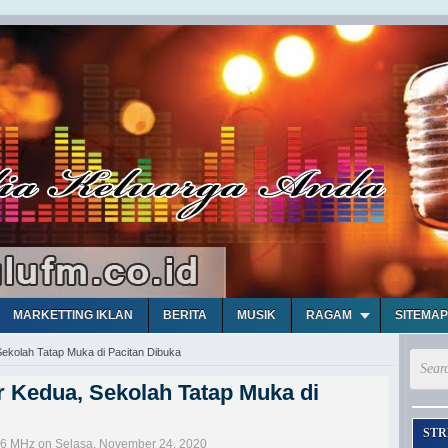
MARKETTING IKLAN
BERITA
MUSIK
RAGAM
SITEMAP
ekolah Tatap Muka di Pacitan Dibuka
 Kedua, Sekolah Tatap Muka di
STR
,6 MHz on Selasa, November 24, 2020