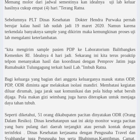
Memang molor dari jadwal semestinya kan idealnya uji lab keluar
hasilnya cukup empat (4) hari.”Terang Ratna.
Sebelumnya PLT Dinas Kesehatan Dokter Hendra Purwaka pernah
berujar kalau hasil lab sudah jadi 19 maret 2020. Namun karena
terkendala banyaknya sample yang dikirim maka kemungkinan proses uji
lab mengalami keterlambatan.
“kita mengirim sample pasien PDP ke Laboratorium Balitbangkes
Kemenkes RI. Idealnya 4 hari jadi. Sekarang ini kita terus proaktip
telpon menanyakan hasil dan koordinasi dengan Pemprov Jatim juga
Rumahsakit Tulungagung terkait hasil Lab.”Imbuh Ratna.
Bagi keluarga yang bagian dari anggota keluarganya masuk status ODP,
PDP, ODR diminta agar melakukan isolasi mandiri. Membatasi kegiatan
diluar dirumah, jaga jarak saat komunikasi dan pola hidup sehat bersih
dijaga. Pola makan gizi seimbang juga harus diterapkan untuk menjaga
daya tahan tubuh.
Seperti diketahui, 51 orang dikabupaten pacitan dinyatakan ODR (Orang
Dalam Resiko). Dinas kesehatanpun saat ini aktip monitor warga pacitan
yang baru pulang dari daerah terjangkit atau pernah kontak dengan
terinfeksi . Dinas Kesehatan kerjasama dengan Pengusaha Travel dan
Syahbandar juga Pengusaha bus serta Bhabinmas,Kamtibmas, Camat,