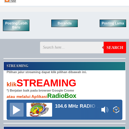
03
Posting Lebih
Beranda
Posting Lama
Baru
SEARCH
STREAMING
Pilihan jalur streaming dapat klik pilihan dibawah ini.
STREAMING
klik
*) Berjalan baik pada browser Google Crome
RadioBox
atau melalui Aplikasi
104.6 MHz RADIO GRINDULU FM