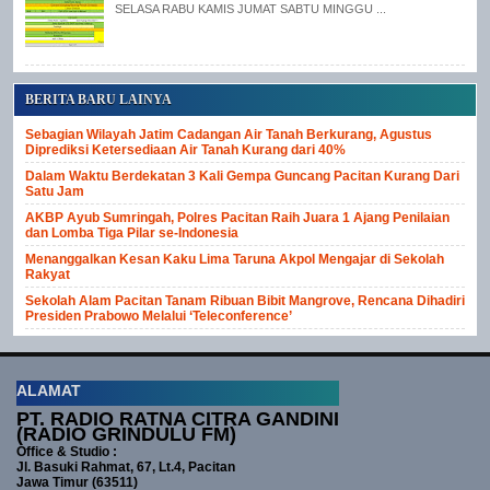
SELASA RABU KAMIS JUMAT SABTU MINGGU ...
BERITA BARU LAINYA
Sebagian Wilayah Jatim Cadangan Air Tanah Berkurang, Agustus
Diprediksi Ketersediaan Air Tanah Kurang dari 40%
Dalam Waktu Berdekatan 3 Kali Gempa Guncang Pacitan Kurang Dari
Satu Jam
AKBP Ayub Sumringah, Polres Pacitan Raih Juara 1 Ajang Penilaian
dan Lomba Tiga Pilar se-Indonesia
Menanggalkan Kesan Kaku Lima Taruna Akpol Mengajar di Sekolah
Rakyat
Sekolah Alam Pacitan Tanam Ribuan Bibit Mangrove, Rencana Dihadiri
Presiden Prabowo Melalui ‘Teleconference’
ALAMAT
PT. RADIO RATNA CITRA GANDINI
(RADIO GRINDULU FM)
Office & Studio :
Jl. Basuki Rahmat, 67, Lt.4, Pacitan
Jawa Timur (63511)