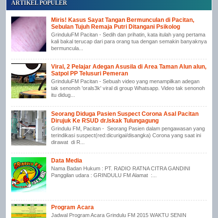
ARTIKEL POPULER
Miris! Kasus Sayat Tangan Bermunculan di Pacitan,
Sebulan Tujuh Remaja Putri Ditangani Psikolog
GrinduluFM Pacitan - Sedih dan prihatin, kata itulah yang pertama
kali bakal terucap dari para orang tua dengan semakin banyaknya
bermuncula...
Viral, 2 Pelajar Adegan Asusila di Area Taman Alun alun,
Satpol PP Telusuri Pemeran
GrinduluFM Pacitan - Sebuah video yang menampilkan adegan
tak senonoh 'orals3k' viral di group Whatsapp. Video tak senonoh
itu didug...
Seorang Diduga Pasien Suspect Corona Asal Pacitan
Dirujuk Ke RSUD dr.Iskak Tulungagung
Grindulu FM, Pacitan - Seorang Pasien dalam pengawasan yang
terindikasi suspect(red:dicurigai/disangka) Corona yang saat ini
dirawat di R...
Data Media
Nama Badan Hukum : PT. RADIO RATNA CITRA GANDINI
Panggilan udara : GRINDULU FM Alamat :...
Program Acara
Jadwal Program Acara Grindulu FM 2015 WAKTU SENIN