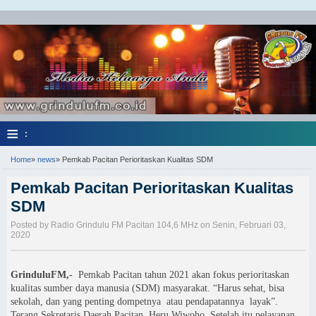
≡
:
Home
»
news
»
Pemkab Pacitan Perioritaskan Kualitas SDM
Pemkab Pacitan Perioritaskan Kualitas
SDM
Posted by Radio Grindulu FM Pacitan 104,6 MHz on Senin, Februari 03,
2020
GrinduluFM,-
Pemkab Pacitan tahun 2021 akan fokus perioritaskan
kualitas sumber daya manusia (SDM) masyarakat. “Harus sehat, bisa
sekolah, dan yang penting dompetnya
atau pendapatannya
layak”.
Terang Sekretaris Daerah Pacitan
Heru Wiwoho.
S
etelah itu pelayanan