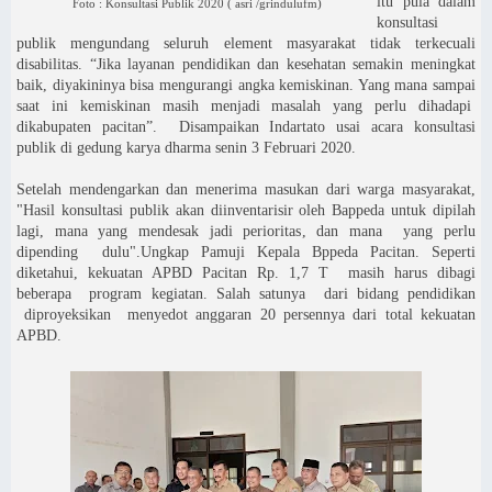
itu pula dalam
Foto : Konsultasi Publik 2020 ( asri /grindulufm)
konsultasi
publik mengundang seluruh element masyarakat tidak terkecuali
disabilitas. “Jika layanan pendidikan dan kesehatan semakin meningkat
baik, diyakininya bisa mengurangi angka kemiskinan. Yang mana sampai
saat ini kemiskinan masih menjadi masalah yang perlu dihadapi
dikabupaten pacitan”.
Disampaikan Indartato usai acara konsultasi
publik
di gedung karya dharma senin 3 Februari 2020.
Setelah mendengarkan dan menerima masukan dari warga masyarakat,
"Hasil konsultasi publik akan diinventarisir oleh Bappeda untuk dipilah
lagi, mana yang mendesak jadi perioritas, dan mana
yang perlu
dipending
dulu".Ungkap Pamuji Kepala Bppeda Pacitan. Seperti
diketahui, kekuatan APBD Pacitan Rp. 1,7 T
masih harus dibagi
beberapa
program kegiatan. Salah satunya
dari bidang pendidikan
diproyeksikan
menyedot anggaran 20 persennya dari total kekuatan
APBD.