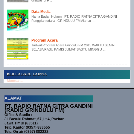
dirawat di R...
Data Media
Nama Badan Hukum : PT. RADIO RATNA CITRA GANDINI
Panggilan udara : GRINDULU FM Alamat :...
Program Acara
Jadwal Program Acara Grindulu FM 2015 WAKTU SENIN
SELASA RABU KAMIS JUMAT SABTU MINGGU ...
BERITA BARU LAINYA
Memuat...
ALAMAT
PT. RADIO RATNA CITRA GANDINI
(RADIO GRINDULU FM)
Office & Studio :
Jl. Basuki Rahmat, 67, Lt.4, Pacitan
Jawa Timur (63511)
Telp. Kantor (0357) 883555
Telp. On air (0357) 882222