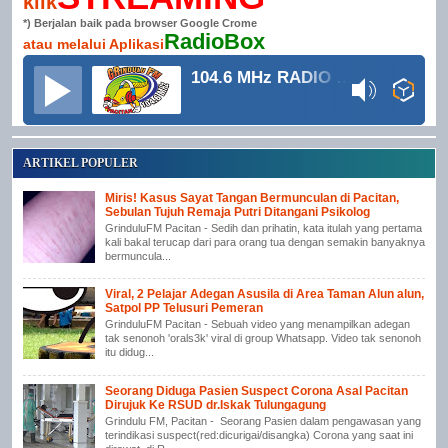
klik
*) Berjalan baik pada browser Google Crome
RadioBox
atau melalui Aplikasi
104.6 MHz RADIO GRINDULU FM
ARTIKEL POPULER
Miris! Kasus Sayat Tangan Bermunculan di Pacitan,
Sebulan Tujuh Remaja Putri Ditangani Psikolog
GrinduluFM Pacitan - Sedih dan prihatin, kata itulah yang pertama
kali bakal terucap dari para orang tua dengan semakin banyaknya
bermuncula...
Viral, 2 Pelajar Adegan Asusila di Area Taman Alun alun,
Satpol PP Telusuri Pemeran
GrinduluFM Pacitan - Sebuah video yang menampilkan adegan
tak senonoh 'orals3k' viral di group Whatsapp. Video tak senonoh
itu didug...
Seorang Diduga Pasien Suspect Corona Asal Pacitan
Dirujuk Ke RSUD dr.Iskak Tulungagung
Grindulu FM, Pacitan - Seorang Pasien dalam pengawasan yang
terindikasi suspect(red:dicurigai/disangka) Corona yang saat ini