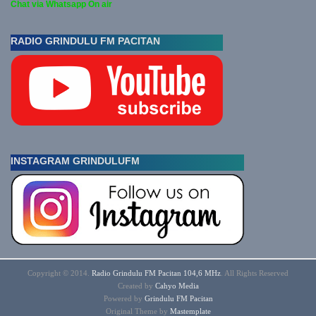
Chat via Whatsapp On air
RADIO GRINDULU FM PACITAN
INSTAGRAM GRINDULUFM
Copyright © 2014.
Radio Grindulu FM Pacitan 104,6 MHz
. All Rights Reserved
Created by
Cahyo
Media
Powered by
Grindulu FM Pacitan
Original Theme by
Mastemplate