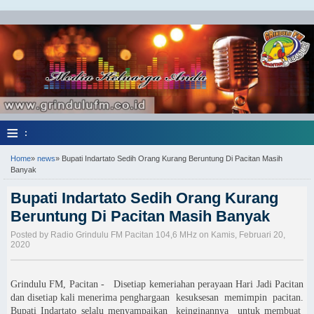
≡
:
Home
»
news
»
Bupati Indartato Sedih Orang Kurang Beruntung Di Pacitan Masih
Banyak
Bupati Indartato Sedih Orang Kurang
Beruntung Di Pacitan Masih Banyak
Posted by Radio Grindulu FM Pacitan 104,6 MHz on Kamis, Februari 20,
2020
Grindulu FM, Pacitan - Disetiap kemeriahan perayaan Hari Jadi Pacitan
dan disetiap kali menerima penghargaan kesuksesan memimpin pacitan.
Bupati Indartato selalu menyampaikan keinginannya untuk membuat