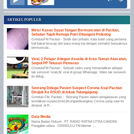
ARTIKEL POPULER
Miris! Kasus Sayat Tangan Bermunculan di Pacitan,
Sebulan Tujuh Remaja Putri Ditangani Psikolog
GrinduluFM Pacitan - Sedih dan prihatin, kata itulah yang pertama
kali bakal terucap dari para orang tua dengan semakin banyaknya
bermuncula...
Viral, 2 Pelajar Adegan Asusila di Area Taman Alun alun,
Satpol PP Telusuri Pemeran
GrinduluFM Pacitan - Sebuah video yang menampilkan adegan
tak senonoh 'orals3k' viral di group Whatsapp. Video tak senonoh
itu didug...
Seorang Diduga Pasien Suspect Corona Asal Pacitan
Dirujuk Ke RSUD dr.Iskak Tulungagung
Grindulu FM, Pacitan - Seorang Pasien dalam pengawasan yang
terindikasi suspect(red:dicurigai/disangka) Corona yang saat ini
dirawat di R...
Data Media
Nama Badan Hukum : PT. RADIO RATNA CITRA GANDINI
Panggilan udara : GRINDULU FM Alamat :...