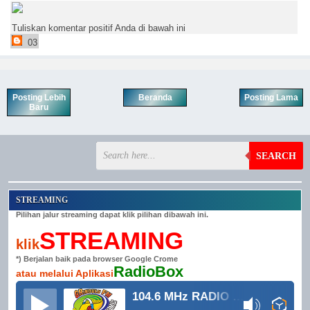
Tuliskan komentar positif Anda di bawah ini
03
Posting Lebih
Beranda
Posting Lama
Baru
SEARCH
STREAMING
Pilihan jalur streaming dapat klik pilihan dibawah ini.
STREAMING
klik
*) Berjalan baik pada browser Google Crome
RadioBox
atau melalui Aplikasi
104.6 MHz RADIO GRINDULU FM