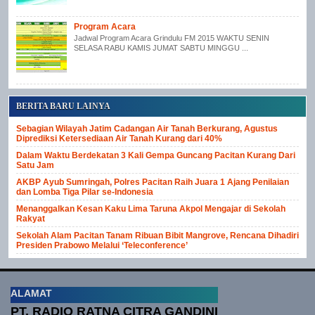
Program Acara
Jadwal Program Acara Grindulu FM 2015 WAKTU SENIN
SELASA RABU KAMIS JUMAT SABTU MINGGU ...
BERITA BARU LAINYA
Sebagian Wilayah Jatim Cadangan Air Tanah Berkurang, Agustus
Diprediksi Ketersediaan Air Tanah Kurang dari 40%
Dalam Waktu Berdekatan 3 Kali Gempa Guncang Pacitan Kurang Dari
Satu Jam
AKBP Ayub Sumringah, Polres Pacitan Raih Juara 1 Ajang Penilaian
dan Lomba Tiga Pilar se-Indonesia
Menanggalkan Kesan Kaku Lima Taruna Akpol Mengajar di Sekolah
Rakyat
Sekolah Alam Pacitan Tanam Ribuan Bibit Mangrove, Rencana Dihadiri
Presiden Prabowo Melalui ‘Teleconference’
ALAMAT
PT. RADIO RATNA CITRA GANDINI