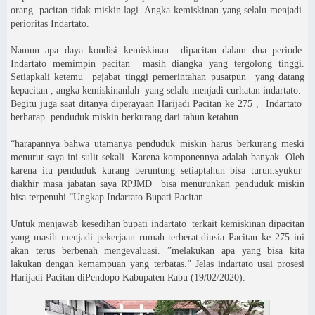
orang pacitan tidak miskin lagi. Angka kemiskinan yang selalu menjadi
perioritas Indartato.
Namun apa daya kondisi kemiskinan dipacitan dalam dua periode
Indartato memimpin pacitan masih diangka yang tergolong tinggi.
Setiapkali ketemu pejabat tinggi pemerintahan pusatpun yang datang
kepacitan , angka kemiskinanlah yang selalu menjadi curhatan indartato.
Begitu juga saat ditanya diperayaan Harijadi Pacitan ke 275 , Indartato
berharap penduduk miskin berkurang dari tahun ketahun.
“harapannya bahwa utamanya penduduk miskin harus berkurang meski
menurut saya ini sulit sekali. Karena komponennya adalah banyak. Oleh
karena itu penduduk kurang beruntung setiaptahun bisa turun.syukur
diakhir masa jabatan saya RPJMD bisa menurunkan penduduk miskin
bisa terpenuhi.”Ungkap Indartato Bupati Pacitan.
Untuk menjawab kesedihan bupati indartato terkait kemiskinan dipacitan
yang masih menjadi pekerjaan rumah terberat.diusia Pacitan ke 275 ini
akan terus berbenah mengevaluasi. ”melakukan apa yang bisa kita
lakukan dengan kemampuan yang terbatas.” Jelas indartato usai prosesi
Harijadi Pacitan diPendopo Kabupaten Rabu (19/02/2020).