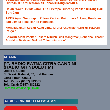
Diprediksi Ketersediaan Air Tanah Kurang dari 40%
Dalam Waktu Berdekatan 3 Kali Gempa Guncang Pacitan Kurang Dari
Satu Jam
AKBP Ayub Sumringah, Polres Pacitan Raih Juara 1 Ajang Penilaian
dan Lomba Tiga Pilar se-Indonesia
Menanggalkan Kesan Kaku Lima Taruna Akpol Mengajar di Sekolah
Rakyat
Sekolah Alam Pacitan Tanam Ribuan Bibit Mangrove, Rencana Dihadiri
Presiden Prabowo Melalui ‘Teleconference’
ALAMAT
PT. RADIO RATNA CITRA GANDINI
(RADIO GRINDULU FM)
Office & Studio :
Jl. Basuki Rahmat, 67, Lt.4, Pacitan
Jawa Timur (63511)
Telp. Kantor (0357) 883555
Telp. On air (0357) 882222
Chat via Whatsapp On air
RADIO GRINDULU FM PACITAN