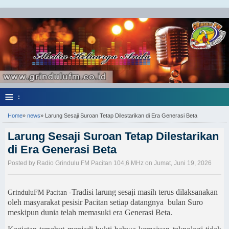
≡
:
Home
»
news
»
Larung Sesaji Suroan Tetap Dilestarikan di Era Generasi Beta
Larung Sesaji Suroan Tetap Dilestarikan
di Era Generasi Beta
Posted by Radio Grindulu FM Pacitan 104,6 MHz on Jumat, Juni 19, 2026
Tradisi larung sesaji masih terus dilaksanakan
GrinduluFM Pacitan -
oleh masyarakat pesisir Pacitan setiap datangnya
bulan Suro
meskipun dunia telah memasuki era Generasi Beta.