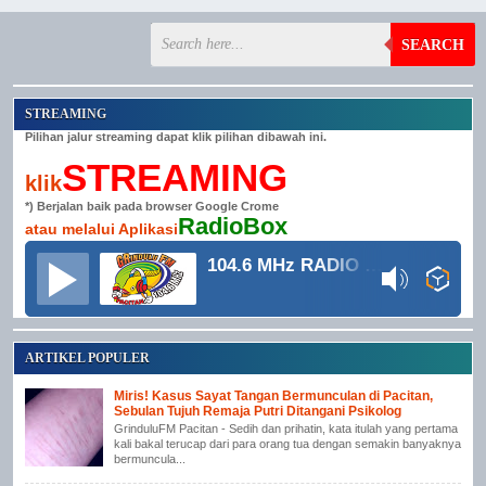
SEARCH
STREAMING
Pilihan jalur streaming dapat klik pilihan dibawah ini.
STREAMING
klik
*) Berjalan baik pada browser Google Crome
RadioBox
atau melalui Aplikasi
104.6 MHz RADIO GRINDULU FM
ARTIKEL POPULER
Miris! Kasus Sayat Tangan Bermunculan di Pacitan,
Sebulan Tujuh Remaja Putri Ditangani Psikolog
GrinduluFM Pacitan - Sedih dan prihatin, kata itulah yang pertama
kali bakal terucap dari para orang tua dengan semakin banyaknya
bermuncula...