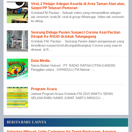
Viral, 2 Pelajar Adegan Asusila di Area Taman Alun alun,
Satpol PP Telusuri Pemeran
GrinduluFM Pacitan - Sebuah video yang menampilkan adegan
tak senonoh 'orals3k' viral di group Whatsapp. Video tak senonoh
itu didug...
Seorang Diduga Pasien Suspect Corona Asal Pacitan
Dirujuk Ke RSUD dr.Iskak Tulungagung
Grindulu FM, Pacitan - Seorang Pasien dalam pengawasan yang
terindikasi suspect(red:dicurigai/disangka) Corona yang saat ini
dirawat di R...
Data Media
Nama Badan Hukum : PT. RADIO RATNA CITRA GANDINI
Panggilan udara : GRINDULU FM Alamat :...
Program Acara
Jadwal Program Acara Grindulu FM 2015 WAKTU SENIN
SELASA RABU KAMIS JUMAT SABTU MINGGU ...
BERITA BARU LAINYA
Sebagian Wilayah Jatim Cadangan Air Tanah Berkurang, Agustus