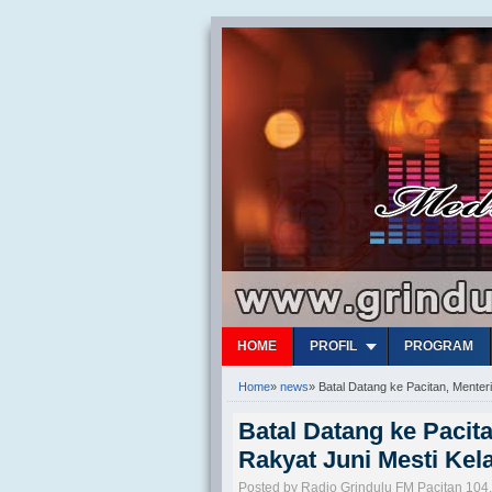
HOME
PROFIL
PROGRAM
Home
»
news
»
Batal Datang ke Pacitan, Menter
Batal Datang ke Pacit
Rakyat Juni Mesti Kel
Posted by Radio Grindulu FM Pacitan 104