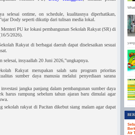
Whats
 selesai ontime, on schedule, kualitasnya diperhatikan,
”ujar Dody seperti dikutip dari tulisan media lokal.
n Menteri PU ke lokasi pembangunan Sekolah Rakyat (SR) di
(16/5/2026).
yang 
kolah Rakyat di berbagai daerah dapat diselesaikan sesuai
sat.
selesai, insyaallah 20 Juni 2026,”ungkapnya.
olah Rakyat merupakan salah satu program prioritas
ualitas sumber daya manusia melalui penyediaan sarana
 investasi jangka panjang dalam pembangunan sumber daya
ek harus rampung sebelum tahun ajaran baru dimulai agar
iswa.
 sekolah rakyat di Pacitan dikebut siang malam agar dapat
BER
Seba
Berk
Air 