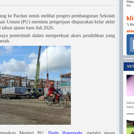
Pili
ini.
tang ke Pacitan untuk melihat progres pembangunan Sekolah
kl
aan Umum (PU) meminta pengerjaan diupayakan kelar akhir
*) B
 tahun ajaran baru Juli 2026.
ata
upaya pemerintah dalam memperkuat akses pendidikan yang
aerah.
ART
baka
bany
isampaikan Menteri PU,
Dody Hanggodo
, melalui pesan