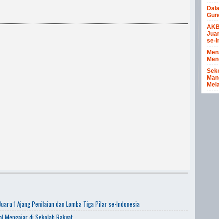
Dal
Gun
AKB
Juar
se-I
Men
Meng
Seko
Mang
Mela
uara 1 Ajang Penilaian dan Lomba Tiga Pilar se-Indonesia
l Mengajar di Sekolah Rakyat