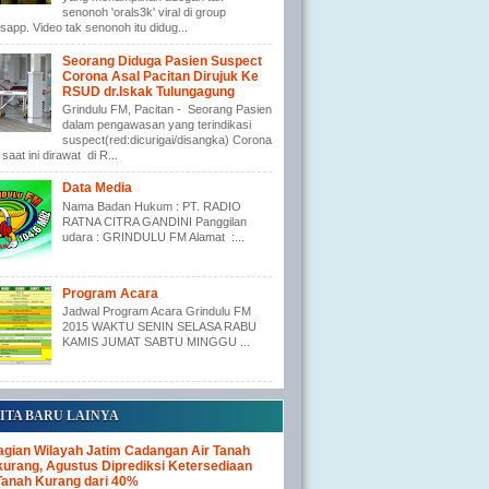
senonoh 'orals3k' viral di group
app. Video tak senonoh itu didug...
Seorang Diduga Pasien Suspect
Corona Asal Pacitan Dirujuk Ke
RSUD dr.Iskak Tulungagung
Grindulu FM, Pacitan - Seorang Pasien
dalam pengawasan yang terindikasi
suspect(red:dicurigai/disangka) Corona
saat ini dirawat di R...
Data Media
Nama Badan Hukum : PT. RADIO
RATNA CITRA GANDINI Panggilan
udara : GRINDULU FM Alamat :...
Program Acara
Jadwal Program Acara Grindulu FM
2015 WAKTU SENIN SELASA RABU
KAMIS JUMAT SABTU MINGGU ...
ITA BARU LAINYA
gian Wilayah Jatim Cadangan Air Tanah
urang, Agustus Diprediksi Ketersediaan
Tanah Kurang dari 40%