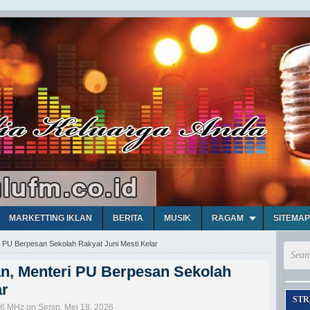
MARKETTING IKLAN
BERITA
MUSIK
RAGAM
SITEMAP
i PU Berpesan Sekolah Rakyat Juni Mesti Kelar
an, Menteri PU Berpesan Sekolah
ar
STR
,6 MHz on Senin, Mei 18, 2026