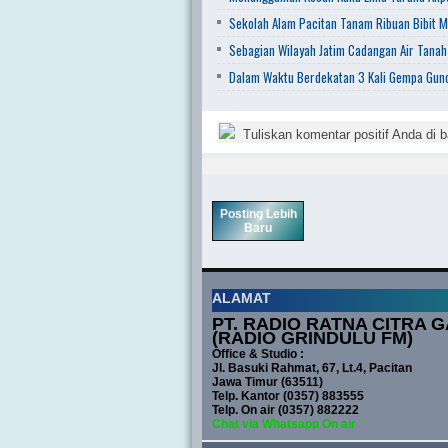
Sekolah Alam Pacitan Tanam Ribuan Bibit M
Sebagian Wilayah Jatim Cadangan Air Tanah
Dalam Waktu Berdekatan 3 Kali Gempa Gunc
Tuliskan komentar positif Anda di b
Posting Lebih
Baru
ALAMAT
PT. RADIO RATNA CITRA G
(RADIO GRINDULU FM)
Office & Studio :
Jl. Basuki Rahmat, 67, Lt.4, Pacitan
Jawa Timur (63511)
Telp. Kantor (0357) 883555
Telp. On air (0357) 882222
Chat via Whatsapp On air