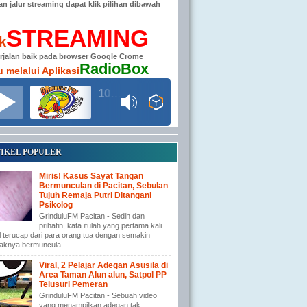
han jalur streaming dapat klik pilihan dibawah
STREAMING
ik
erjalan baik pada browser Google Crome
RadioBox
u melalui Aplikasi
104.6 MHz RADIO GRINDULU FM
IKEL POPULER
Miris! Kasus Sayat Tangan
Bermunculan di Pacitan, Sebulan
Tujuh Remaja Putri Ditangani
Psikolog
GrinduluFM Pacitan - Sedih dan
prihatin, kata itulah yang pertama kali
l terucap dari para orang tua dengan semakin
aknya bermuncula...
Viral, 2 Pelajar Adegan Asusila di
Area Taman Alun alun, Satpol PP
Telusuri Pemeran
GrinduluFM Pacitan - Sebuah video
yang menampilkan adegan tak