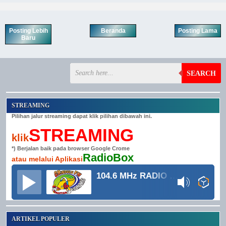
Posting Lebih
Beranda
Posting Lama
Baru
SEARCH
STREAMING
Pilihan jalur streaming dapat klik pilihan dibawah ini.
STREAMING
klik
*) Berjalan baik pada browser Google Crome
RadioBox
atau melalui Aplikasi
104.6 MHz RADIO GRINDULU FM
ARTIKEL POPULER