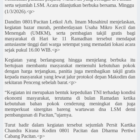
serta sejumlah LSM. Acara dilanjutkan berbuka bersama. Minggu
(1/3/2026).<p>
Dandim 0801/Pacitan Letkol Arh. Imam Musahirul
menjelaskan,
kegiatan bazar murah, pemberdayaan Usaha Mikro Kecil dan
Menengah (UMKM), serta pembagian takjil gratis bagi
masyarakat di Hari ke 11 Ramadhan tersebut mendapat
antusiasme tinggi dari warga setempat yang memadati lokasi acara
sejak pukul 16.00 WIB.<p>
Kegiatan yang berlangsung hingga menjelang berbuka itu
bertujuan membantu masyarakat memenuhi kebutuhan pokok
dengan harga terjangkau, panitia juga membagikan takjil gratis
kepada masyarakat yang lewat jalur protokol depan Makodim dan
sekitaran Penceng sebelah barat.<p>
“Kegiatan ini merupakan bentuk kepedulian TNI terhadap kondisi
ekonomi masyarakat, terutama di bulan Ramadan ketika
kebutuhan bahan pokok cenderung meningkat dan juga
memperkuat sinergitas bareng wartawan dna LSM demi
pembangunan di Pacitan,”ujarnya.
Turut hadir dalam kegiatan tersebut sejumlah
Persit Kartika
Chandra Kirana Kodim 0801 Pacitan dan Dharma Pertiwi
Cabang Pacitan.<p>