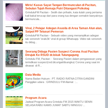
Miris! Kasus Sayat Tangan Bermunculan di Pacitan,
Sebulan Tujuh Remaja Putri Ditangani Psikolog
GrinduluFM Pacitan - Sedih dan prihatin, kata itulah yang pertama
kali bakal terucap dari para orang tua dengan semakin banyaknya
bermuncula...
Viral, 2 Pelajar Adegan Asusila di Area Taman Alun alun,
Satpol PP Telusuri Pemeran
GrinduluFM Pacitan - Sebuah video yang menampilkan adegan
tak senonoh 'orals3k' viral di group Whatsapp. Video tak senonoh
itu didug...
Seorang Diduga Pasien Suspect Corona Asal Pacitan
Dirujuk Ke RSUD dr.Iskak Tulungagung
Grindulu FM, Pacitan - Seorang Pasien dalam pengawasan yang
terindikasi suspect(red:dicurigai/disangka) Corona yang saat ini
dirawat di R...
Data Media
Nama Badan Hukum : PT. RADIO RATNA CITRA GANDINI
Panggilan udara : GRINDULU FM Alamat :...
Program Acara
Jadwal Program Acara Grindulu FM 2015 WAKTU SENIN
SELASA RABU KAMIS JUMAT SABTU MINGGU ...