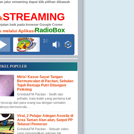
han jalur streaming dapat klik pilihan dibawah
STREAMING
ik
erjalan baik pada browser Google Crome
RadioBox
u melalui Aplikasi
104.6 MHz RADIO GRINDULU FM
IKEL POPULER
Miris! Kasus Sayat Tangan
Bermunculan di Pacitan, Sebulan
Tujuh Remaja Putri Ditangani
Psikolog
GrinduluFM Pacitan - Sedih dan
prihatin, kata itulah yang pertama kali
l terucap dari para orang tua dengan semakin
aknya bermuncula...
Viral, 2 Pelajar Adegan Asusila di
Area Taman Alun alun, Satpol PP
Telusuri Pemeran
GrinduluFM Pacitan - Sebuah video
yang menampilkan adegan tak