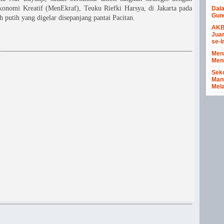
onomi Kreatif (MenEkraf), Teuku Riefki Harsya, di Jakarta pada
Dal
Gun
h putih yang digelar disepanjang pantai Pacitan.
AKB
Juar
se-I
Men
Meng
Seko
Mang
Mela