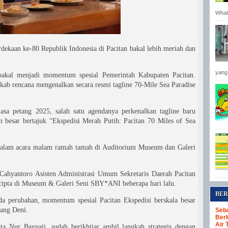
Whats
dekaan ke-80 Republik Indonesia di Pacitan bakal lebih meriah dan
yang 
bakal menjadi momentum spesial Pemerintah Kabupaten Pacitan.
kab rencana mengenalkan secara resmi tagline 70-Mile Sea Paradise
a petang 2025, salah satu agendanya perkenalkan tagline baru
n besar bertajuk “Ekspedisi Merah Putih: Pacitan 70 Miles of Sea
 dalam acara malam ramah tamah di Auditorium Museum dan Galeri
Cahyantoro Asisten Administrasi Umum Sekretaris Daerah Pacitan
ipta di Museum & Galeri Seni SBY*ANI beberapa hari lalu.
BER
ada perubahan, momentum spesial Pacitan Ekspedisi berskala besar
rang Deni.
Seba
Berk
Air 
ata Nur Bayuaji, sudah berikhtiar ambil langkah strategis dengan