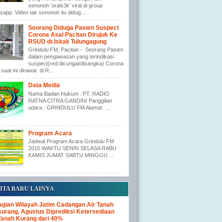
senonoh 'orals3k' viral di group
app. Video tak senonoh itu didug...
Seorang Diduga Pasien Suspect
Corona Asal Pacitan Dirujuk Ke
RSUD dr.Iskak Tulungagung
Grindulu FM, Pacitan - Seorang Pasien
dalam pengawasan yang terindikasi
suspect(red:dicurigai/disangka) Corona
saat ini dirawat di R...
Data Media
Nama Badan Hukum : PT. RADIO
RATNA CITRA GANDINI Panggilan
udara : GRINDULU FM Alamat :...
Program Acara
Jadwal Program Acara Grindulu FM
2015 WAKTU SENIN SELASA RABU
KAMIS JUMAT SABTU MINGGU ...
ITA BARU LAINYA
gian Wilayah Jatim Cadangan Air Tanah
urang, Agustus Diprediksi Ketersediaan
Tanah Kurang dari 40%