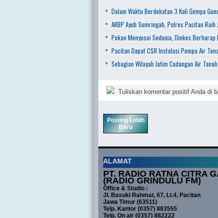
Dalam Waktu Berdekatan 3 Kali Gempa Gunc
AKBP Ayub Sumringah, Polres Pacitan Raih J
Pekan Menyusui Sedunia, Dinkes Berharap
Pacitan Dapat CSR Instalasi Pompa Air Ten
Sebagian Wilayah Jatim Cadangan Air Tanah
Tuliskan komentar positif Anda di b
Posting Lebih
Baru
ALAMAT
PT. RADIO RATNA CITRA G
(RADIO GRINDULU FM)
Office & Studio :
Jl. Basuki Rahmat, 67, Lt.4, Pacitan
Jawa Timur (63511)
Telp. Kantor (0357) 883555
Telp. On air (0357) 882222