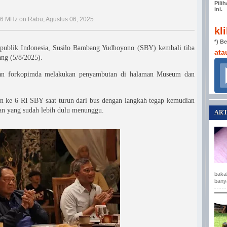
Pili
ini.
,6 MHz on Rabu, Agustus 06, 2025
kl
*) B
epublik Indonesia, Susilo Bambang Yudhoyono (SBY) kembali tiba
ata
ang (5/8/2025).
jaran forkopimda melakukan penyambutan di halaman Museum dan
en ke 6 RI SBY saat turun dari bus dengan langkah tegap kemudian
an yang sudah lebih dulu menunggu.
ART
baka
bany