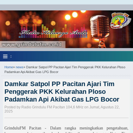
≡
:
Home
»
news
»
Damkar Satpol PP Pacitan Ajari Tim Penggerak PKK Kelurahan Ploso
Padamkan Api Akibat Gas LPG Bocor
Damkar Satpol PP Pacitan Ajari Tim
Penggerak PKK Kelurahan Ploso
Padamkan Api Akibat Gas LPG Bocor
Posted by Radio Grindulu FM Pacitan 104,6 MHz on Jumat, Agustus 22,
2025
GrinduluFM Pacitan - Dalam rangka meningkatkan pengetahuan,