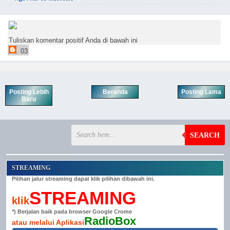
Tuliskan komentar positif Anda di bawah ini
03
Posting Lebih
Beranda
Posting Lama
Baru
SEARCH
STREAMING
Pilihan jalur streaming dapat klik pilihan dibawah ini.
STREAMING
klik
*) Berjalan baik pada browser Google Crome
RadioBox
atau melalui Aplikasi