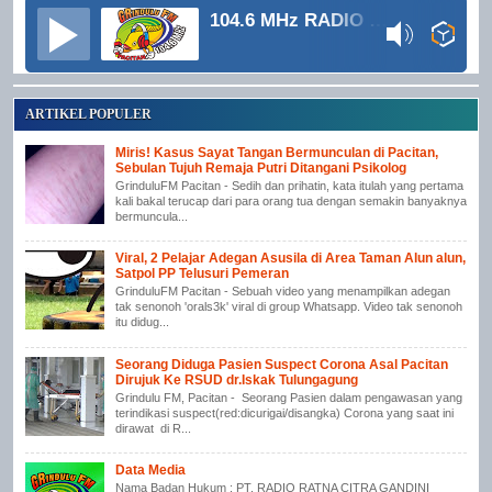
104.6 MHz RADIO GRINDULU FM
ARTIKEL POPULER
Miris! Kasus Sayat Tangan Bermunculan di Pacitan,
Sebulan Tujuh Remaja Putri Ditangani Psikolog
GrinduluFM Pacitan - Sedih dan prihatin, kata itulah yang pertama
kali bakal terucap dari para orang tua dengan semakin banyaknya
bermuncula...
Viral, 2 Pelajar Adegan Asusila di Area Taman Alun alun,
Satpol PP Telusuri Pemeran
GrinduluFM Pacitan - Sebuah video yang menampilkan adegan
tak senonoh 'orals3k' viral di group Whatsapp. Video tak senonoh
itu didug...
Seorang Diduga Pasien Suspect Corona Asal Pacitan
Dirujuk Ke RSUD dr.Iskak Tulungagung
Grindulu FM, Pacitan - Seorang Pasien dalam pengawasan yang
terindikasi suspect(red:dicurigai/disangka) Corona yang saat ini
dirawat di R...
Data Media
Nama Badan Hukum : PT. RADIO RATNA CITRA GANDINI