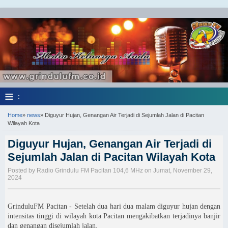
≡
:
Home
»
news
»
Diguyur Hujan, Genangan Air Terjadi di Sejumlah Jalan di Pacitan
Wilayah Kota
Diguyur Hujan, Genangan Air Terjadi di
Sejumlah Jalan di Pacitan Wilayah Kota
Posted by Radio Grindulu FM Pacitan 104,6 MHz on Jumat, November 29,
2024
GrinduluFM Pacitan - Setelah dua hari dua malam diguyur hujan dengan
intensitas tinggi di wilayah kota Pacitan mengakibatkan terjadinya banjir
dan genangan disejumlah jalan.