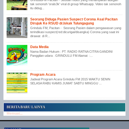
GrinduluFM Pacitan - Sebuah video yang menampilkan adegan
tak senonoh 'orals3k' viral di group Whatsapp. Video tak senonoh
itu didug...
Seorang Diduga Pasien Suspect Corona Asal Pacitan
Dirujuk Ke RSUD dr.Iskak Tulungagung
Grindulu FM, Pacitan - Seorang Pasien dalam pengawasan yang
terindikasi suspect(red:dicurigai/disangka) Corona yang saat ini
dirawat di R...
Data Media
Nama Badan Hukum : PT. RADIO RATNA CITRA GANDINI
Panggilan udara : GRINDULU FM Alamat :...
Program Acara
Jadwal Program Acara Grindulu FM 2015 WAKTU SENIN
SELASA RABU KAMIS JUMAT SABTU MINGGU ...
BERITA BARU LAINYA
Memuat...