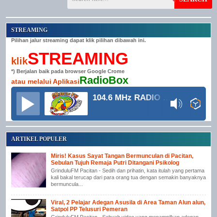
STREAMING
Pilihan jalur streaming dapat klik pilihan dibawah ini.
STREAMING
klik
*) Berjalan baik pada browser Google Crome
RadioBox
atau melalui Aplikasi
104.6 MHz RADIO GRINDULU FM
ARTIKEL POPULER
Miris! Kasus Sayat Tangan Bermunculan di Pacitan,
Sebulan Tujuh Remaja Putri Ditangani Psikolog
GrinduluFM Pacitan - Sedih dan prihatin, kata itulah yang pertama
kali bakal terucap dari para orang tua dengan semakin banyaknya
bermuncula...
Viral, 2 Pelajar Adegan Asusila di Area Taman Alun alun,
Satpol PP Telusuri Pemeran