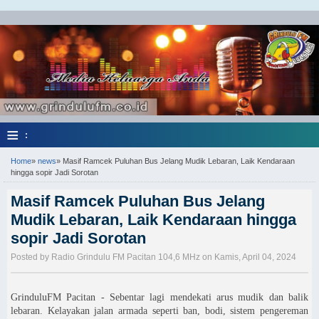
≡
:
Home
»
news
»
Masif Ramcek Puluhan Bus Jelang Mudik Lebaran, Laik Kendaraan
hingga sopir Jadi Sorotan
Masif Ramcek Puluhan Bus Jelang
Mudik Lebaran, Laik Kendaraan hingga
sopir Jadi Sorotan
Posted by Radio Grindulu FM Pacitan 104,6 MHz on Kamis, April 04, 2024
GrinduluFM Pacitan - Sebentar lagi mendekati arus mudik dan balik
lebaran. Kelayakan jalan armada seperti ban, bodi, sistem pengereman