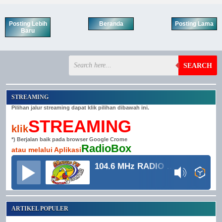
Posting Lebih
Beranda
Posting Lama
Baru
SEARCH
STREAMING
Pilihan jalur streaming dapat klik pilihan dibawah ini.
STREAMING
klik
*) Berjalan baik pada browser Google Crome
RadioBox
atau melalui Aplikasi
104.6 MHz RADIO GRINDULU FM
ARTIKEL POPULER