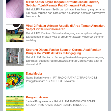
Miris! Kasus Sayat Tangan Bermunculan di Pacitan,
Sebulan Tujuh Remaja Putri Ditangani Psikolog
GrinduluFM Pacitan - Sedih dan prihatin, kata itulah yang pertama
kali bakal terucap dari para orang tua dengan semakin banyaknya
bermuncula...
Viral, 2 Pelajar Adegan Asusila di Area Taman Alun alun,
Satpol PP Telusuri Pemeran
GrinduluFM Pacitan - Sebuah video yang menampilkan adegan
tak senonoh 'orals3k' viral di group Whatsapp. Video tak senonoh
itu didug...
Seorang Diduga Pasien Suspect Corona Asal Pacitan
Dirujuk Ke RSUD dr.Iskak Tulungagung
Grindulu FM, Pacitan - Seorang Pasien dalam pengawasan yang
terindikasi suspect(red:dicurigai/disangka) Corona yang saat ini
dirawat di R...
Data Media
Nama Badan Hukum : PT. RADIO RATNA CITRA GANDINI
Panggilan udara : GRINDULU FM Alamat :...
Program Acara
Jadwal Program Acara Grindulu FM 2015 WAKTU SENIN
SELASA RABU KAMIS JUMAT SABTU MINGGU ...