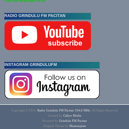
Chat via Whatsapp On air
RADIO GRINDULU FM PACITAN
INSTAGRAM GRINDULUFM
Copyright © 2014.
Radio Grindulu FM Pacitan 104,6 MHz
. All Rights Reserved
Created by
Cahyo
Media
Powered by
Grindulu FM Pacitan
Original Theme by
Mastemplate