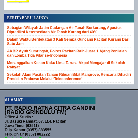
BERITA BARU LAINYA
Sebagian Wilayah Jatim Cadangan Air Tanah Berkurang, Agustus
Diprediksi Ketersediaan Air Tanah Kurang dari 40%
Dalam Waktu Berdekatan 3 Kali Gempa Guncang Pacitan Kurang Dari
Satu Jam
AKBP Ayub Sumringah, Polres Pacitan Raih Juara 1 Ajang Penilaian
dan Lomba Tiga Pilar se-Indonesia
Menanggalkan Kesan Kaku Lima Taruna Akpol Mengajar di Sekolah
Rakyat
Sekolah Alam Pacitan Tanam Ribuan Bibit Mangrove, Rencana Dihadiri
Presiden Prabowo Melalui ‘Teleconference’
ALAMAT
PT. RADIO RATNA CITRA GANDINI
(RADIO GRINDULU FM)
Office & Studio :
Jl. Basuki Rahmat, 67, Lt.4, Pacitan
Jawa Timur (63511)
Telp. Kantor (0357) 883555
Telp. On air (0357) 882222