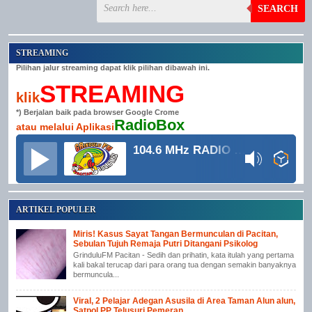
SEARCH
STREAMING
Pilihan jalur streaming dapat klik pilihan dibawah ini.
STREAMING
klik
*) Berjalan baik pada browser Google Crome
RadioBox
atau melalui Aplikasi
104.6 MHz RADIO GRINDULU FM
ARTIKEL POPULER
Miris! Kasus Sayat Tangan Bermunculan di Pacitan,
Sebulan Tujuh Remaja Putri Ditangani Psikolog
GrinduluFM Pacitan - Sedih dan prihatin, kata itulah yang pertama
kali bakal terucap dari para orang tua dengan semakin banyaknya
bermuncula...
Viral, 2 Pelajar Adegan Asusila di Area Taman Alun alun,
Satpol PP Telusuri Pemeran