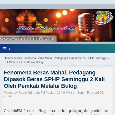
≡
:
Home
»
news
»
Fenomena Beras Mahal, Pedagang Dipasok Beras SPHP Seminggu 2
Kali Oleh Pemkab Melalui Bulog
Fenomena Beras Mahal, Pedagang
Dipasok Beras SPHP Seminggu 2 Kali
Oleh Pemkab Melalui Bulog
Posted by Radio Grindulu FM Pacitan 104,6 MHz on Senin, Februari 26,
2024
GrinduluFM Pacitan - Harga beras mahal, pedagang dan pembeli sama