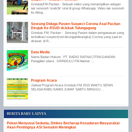
GrinduluFM Pacitan - Sebuah video yang menampilkan adegan
tak senonoh 'orals3k' viral di group Whatsapp. Video tak senonoh
itu didug...
Seorang Diduga Pasien Suspect Corona Asal Pacitan
Dirujuk Ke RSUD dr.Iskak Tulungagung
Grindulu FM, Pacitan - Seorang Pasien dalam pengawasan yang
terindikasi suspect(red:dicurigai/disangka) Corona yang saat ini
dirawat di R...
Data Media
Nama Badan Hukum : PT. RADIO RATNA CITRA GANDINI
Panggilan udara : GRINDULU FM Alamat :...
Program Acara
Jadwal Program Acara Grindulu FM 2015 WAKTU SENIN
SELASA RABU KAMIS JUMAT SABTU MINGGU ...
BERITA BARU LAINYA
Pekan Menyusui Sedunia, Dinkes Berharap Kesadaran Masyarakat
Akan Pentingnya ASI Semakin Meningkat