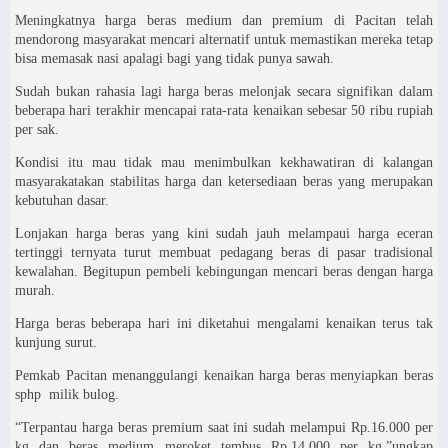
Meningkatnya harga beras medium dan premium di Pacitan telah
mendorong masyarakat mencari alternatif untuk memastikan mereka tetap
bisa memasak nasi apalagi bagi yang tidak punya sawah.
Sudah bukan rahasia lagi harga beras melonjak secara signifikan dalam
beberapa hari terakhir mencapai rata-rata kenaikan sebesar 50 ribu rupiah
per sak.
Kondisi itu mau tidak mau menimbulkan kekhawatiran di kalangan
masyarakatakan stabilitas harga dan ketersediaan beras yang merupakan
kebutuhan dasar.
Lonjakan harga beras yang kini sudah jauh melampaui harga eceran
tertinggi ternyata turut membuat pedagang beras di pasar tradisional
kewalahan. Begitupun pembeli kebingungan mencari beras dengan harga
murah.
Harga beras beberapa hari ini diketahui mengalami kenaikan terus tak
kunjung surut.
Pemkab Pacitan menanggulangi kenaikan harga beras menyiapkan beras
sphp milik bulog.
“Terpantau harga beras premium saat ini sudah melampui Rp.16.000 per
kg dan beras medium meroket tembus Rp.14.000 per kg.”ungkap