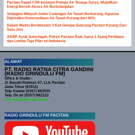
Pacitan Dapat CSR Instalasi Pompa Air Tenaga Surya, Wujudkan
Energi Bersih Akses Air Berkelanjutan
Sebagian Wilayah Jatim Cadangan Air Tanah Berkurang, Agustus
Diprediksi Ketersediaan Air Tanah Kurang dari 40%
Dalam Waktu Berdekatan 3 Kali Gempa Guncang Pacitan Kurang Dari
Satu Jam
AKBP Ayub Sumringah, Polres Pacitan Raih Juara 1 Ajang Penilaian
dan Lomba Tiga Pilar se-Indonesia
ALAMAT
PT. RADIO RATNA CITRA GANDINI
(RADIO GRINDULU FM)
Office & Studio :
Jl. Basuki Rahmat, 67, Lt.4, Pacitan
Jawa Timur (63511)
Telp. Kantor (0357) 883555
Telp. On air (0357) 882222
Chat via Whatsapp On air
RADIO GRINDULU FM PACITAN