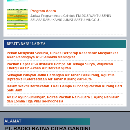
Program Acara
Jadwal Program Acara Grindulu FM 2015 WAKTU SENIN
SELASA RABU KAMIS JUMAT SABTU MINGGU ...
BERITA BARU LAINYA
Pekan Menyusui Sedunia, Dinkes Berharap Kesadaran Masyarakat
Akan Pentingnya ASI Semakin Meningkat
Pacitan Dapat CSR Instalasi Pompa Air Tenaga Surya, Wujudkan
Energi Bersih Akses Air Berkelanjutan
Sebagian Wilayah Jatim Cadangan Air Tanah Berkurang, Agustus
Diprediksi Ketersediaan Air Tanah Kurang dari 40%
Dalam Waktu Berdekatan 3 Kali Gempa Guncang Pacitan Kurang Dari
Satu Jam
AKBP Ayub Sumringah, Polres Pacitan Raih Juara 1 Ajang Penilaian
dan Lomba Tiga Pilar se-Indonesia
ALAMAT
PT. RADIO RATNA CITRA GANDINI