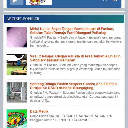
ARTIKEL POPULER
Miris! Kasus Sayat Tangan Bermunculan di Pacitan,
Sebulan Tujuh Remaja Putri Ditangani Psikolog
GrinduluFM Pacitan - Sedih dan prihatin, kata itulah yang pertama
kali bakal terucap dari para orang tua dengan semakin banyaknya
bermuncula...
Viral, 2 Pelajar Adegan Asusila di Area Taman Alun alun,
Satpol PP Telusuri Pemeran
GrinduluFM Pacitan - Sebuah video yang menampilkan adegan
tak senonoh 'orals3k' viral di group Whatsapp. Video tak senonoh
itu didug...
Seorang Diduga Pasien Suspect Corona Asal Pacitan
Dirujuk Ke RSUD dr.Iskak Tulungagung
Grindulu FM, Pacitan - Seorang Pasien dalam pengawasan yang
terindikasi suspect(red:dicurigai/disangka) Corona yang saat ini
dirawat di R...
Data Media
Nama Badan Hukum : PT. RADIO RATNA CITRA GANDINI
Panggilan udara : GRINDULU FM Alamat :...