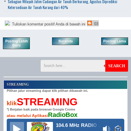
Sebagian Wilayah Jatim Cadangan Air Tanah Berkurang, Agustus Diprediksi
Ketersediaan Air Tanah Kurang dari 40%
03
Tuliskan komentar positif Anda di bawah ini
Posting Lebih
Beranda
Posting Lama
Baru
SEARCH
STREAMING
Pilihan jalur streaming dapat klik pilihan dibawah ini.
STREAMING
klik
*) Berjalan baik pada browser Google Crome
RadioBox
atau melalui Aplikasi
104.6 MHz RADIO GRINDULU FM