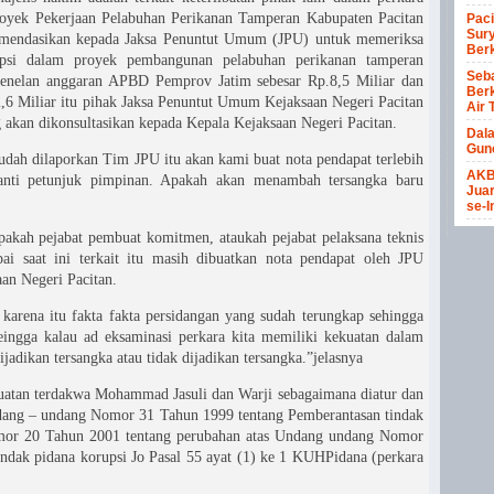
oyek Pekerjaan Pelabuhan Perikanan Tamperan Kabupaten Pacitan
Paci
Sury
omendasikan kepada Jaksa Penuntut Umum (JPU) untuk memeriksa
Berk
rupsi dalam proyek pembangunan pelabuhan perikanan tamperan
Seba
enelan anggaran APBD Pemprov Jatim sebesar Rp.8,5 Miliar dan
Berk
,6 Miliar itu pihak Jaksa Penuntut Umum Kejaksaan Negeri Pacitan
Air 
akan dikonsultasikan kepada Kepala Kejaksaan Negeri Pacitan.
Dal
Gun
sudah dilaporkan Tim JPU itu akan kami buat nota pendapat terlebih
AKB
anti petunjuk pimpinan. Apakah akan menambah tersangka baru
Juar
se-I
pakah pejabat pembuat komitmen, ataukah pejabat pelaksana teknis
pai saat ini terkait itu masih dibuatkan nota pendapat oleh JPU
an Negeri Pacitan.
karena itu fakta fakta persidangan yang sudah terungkap sehingga
ingga kalau ad eksaminasi perkara kita memiliki kekuatan dalam
jadikan tersangka atau tidak dijadikan tersangka.”jelasnya
atan terdakwa Mohammad Jasuli dan Warji sebagaimana diatur dan
dang – undang Nomor 31 Tahun 1999 tentang Pemberantasan tindak
mor 20 Tahun 2001 tentang perubahan atas Undang undang Nomor
ndak pidana korupsi Jo Pasal 55 ayat (1) ke 1 KUHPidana (perkara