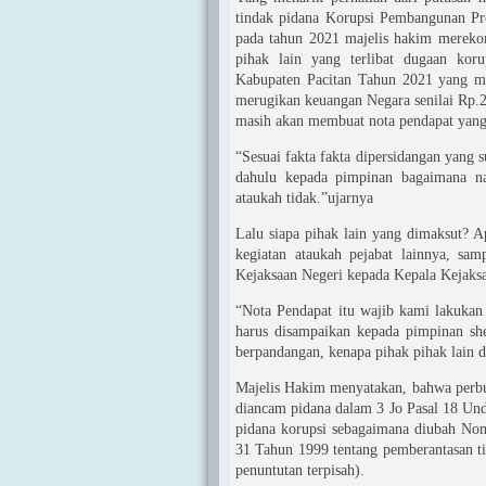
tindak pidana Korupsi Pembangunan Pr
pada tahun 2021 majelis hakim merek
pihak lain yang terlibat dugaan ko
Kabupaten Pacitan Tahun 2021 yang m
merugikan keuangan Negara senilai Rp.2
masih akan membuat nota pendapat yang 
“Sesuai fakta fakta dipersidangan yang 
dahulu kepada pimpinan bagaimana n
ataukah tidak.”ujarnya
Lalu siapa pihak lain yang dimaksut? A
kegiatan ataukah pejabat lainnya, sam
Kejaksaan Negeri kepada Kepala Kejaksa
“Nota Pendapat itu wajib kami lakukan 
harus disampaikan kepada pimpinan she
berpandangan, kenapa pihak pihak lain di
Majelis Hakim menyatakan, bahwa perbu
diancam pidana dalam 3 Jo Pasal 18 Un
pidana korupsi sebagaimana diubah No
31 Tahun 1999 tentang pemberantasan ti
penuntutan terpisah).