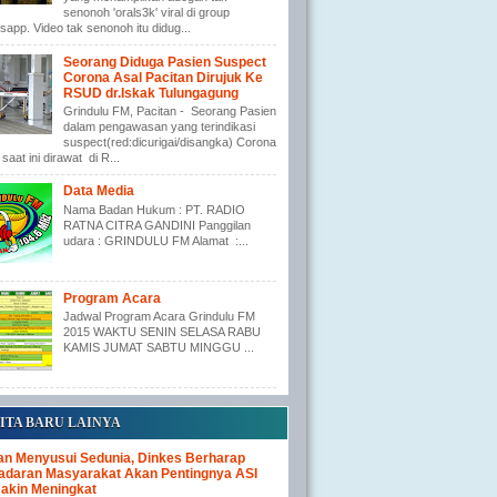
senonoh 'orals3k' viral di group
app. Video tak senonoh itu didug...
Seorang Diduga Pasien Suspect
Corona Asal Pacitan Dirujuk Ke
RSUD dr.Iskak Tulungagung
Grindulu FM, Pacitan - Seorang Pasien
dalam pengawasan yang terindikasi
suspect(red:dicurigai/disangka) Corona
saat ini dirawat di R...
Data Media
Nama Badan Hukum : PT. RADIO
RATNA CITRA GANDINI Panggilan
udara : GRINDULU FM Alamat :...
Program Acara
Jadwal Program Acara Grindulu FM
2015 WAKTU SENIN SELASA RABU
KAMIS JUMAT SABTU MINGGU ...
ITA BARU LAINYA
an Menyusui Sedunia, Dinkes Berharap
adaran Masyarakat Akan Pentingnya ASI
akin Meningkat