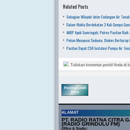
Related Posts
Sebagian Wilayah Jatim Cadangan Air Tanah
Dalam Waktu Berdekatan 3 Kali Gempa Gunc
AKBP Ayub Sumringah, Polres Pacitan Raih J
Pekan Menyusui Sedunia, Dinkes Berharap
Pacitan Dapat CSR Instalasi Pompa Air Ten
Tuliskan komentar positif Anda di b
Posting Lebih
Baru
ALAMAT
PT. RADIO RATNA CITRA G
(RADIO GRINDULU FM)
Office & Studio :