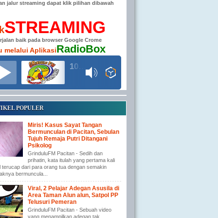
han jalur streaming dapat klik pilihan dibawah
STREAMING
ik
erjalan baik pada browser Google Crome
RadioBox
u melalui Aplikasi
104.6 MHz RADIO GRINDULU FM
IKEL POPULER
Miris! Kasus Sayat Tangan
Bermunculan di Pacitan, Sebulan
Tujuh Remaja Putri Ditangani
Psikolog
GrinduluFM Pacitan - Sedih dan
prihatin, kata itulah yang pertama kali
l terucap dari para orang tua dengan semakin
aknya bermuncula...
Viral, 2 Pelajar Adegan Asusila di
Area Taman Alun alun, Satpol PP
Telusuri Pemeran
GrinduluFM Pacitan - Sebuah video
yang menampilkan adegan tak