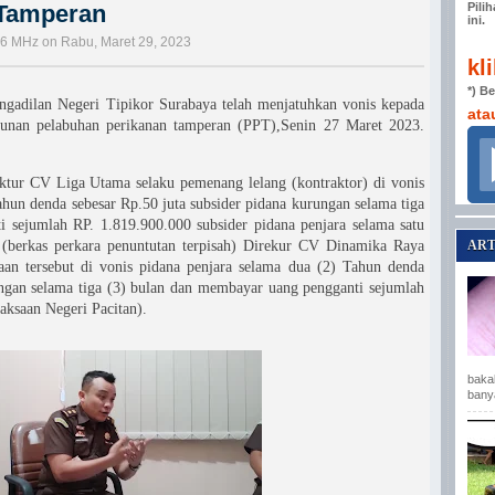
 Tamperan
Pili
ini.
,6 MHz on Rabu, Maret 29, 2023
kl
*) B
gadilan Negeri Tipikor Surabaya telah menjatuhkan vonis kepada
ata
unan pelabuhan perikanan tamperan (PPT),Senin 27 Maret 2023.
tur CV Liga Utama selaku pemenang lelang (kontraktor) di vonis
ahun denda sebesar Rp.50 juta subsider pidana kurungan selama tiga
 sejumlah RP. 1.819.900.000 subsider pidana penjara selama satu
ART
 (berkas perkara penuntutan terpisah) Direkur CV Dinamika Raya
aan tersebut di vonis pidana penjara selama dua (2) Tahun denda
ungan selama tiga (3) bulan dan membayar uang pengganti sejumlah
aksaan Negeri Pacitan).
baka
bany