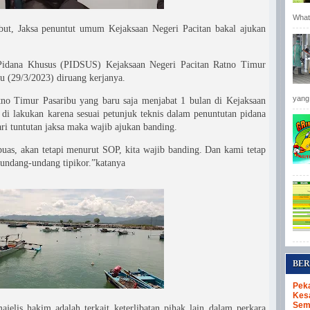
Whats
ebut, Jaksa penuntut umum Kejaksaan Negeri Pacitan bakal ajukan
 Pidana Khusus (PIDSUS) Kejaksaan Negeri Pacitan Ratno Timur
u (29/3/2023) diruang kerjanya.
yang 
tno Timur Pasaribu yang baru saja menjabat 1 bulan di Kejaksaan
di lakukan karena sesuai petunjuk teknis dalam penuntutan pidana
ari tuntutan jaksa maka wajib ajukan banding.
uas, akan tetapi menurut SOP, kita wajib banding. Dan kami tetap
2 undang-undang tipikor.”katanya
BER
Pek
Kes
Sem
jelis hakim adalah terkait keterlibatan pihak lain dalam perkara