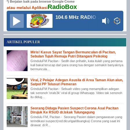
*) Berjalan baik pada browser Google Crome
RadioBox
atau melalui Aplikasi
104.6 MHz RADIO GRINDULU FM
ARTIKEL POPULER
Miris! Kasus Sayat Tangan Bermunculan di Pacitan,
Sebulan Tujuh Remaja Putri Ditangani Psikolog
GrinduluFM Pacitan - Sedih dan prihatin, kata itulah yang pertama
kali bakal terucap dari para orang tua dengan semakin banyaknya
bermuncula...
Viral, 2 Pelajar Adegan Asusila di Area Taman Alun alun,
Satpol PP Telusuri Pemeran
GrinduluFM Pacitan - Sebuah video yang menampilkan adegan
tak senonoh 'orals3k' viral di group Whatsapp. Video tak senonoh
itu didug...
Seorang Diduga Pasien Suspect Corona Asal Pacitan
Dirujuk Ke RSUD dr.Iskak Tulungagung
Grindulu FM, Pacitan - Seorang Pasien dalam pengawasan yang
terindikasi suspect(red:dicurigai/disangka) Corona yang saat ini
dirawat di R...