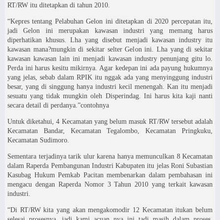
RT/RW itu ditetapkan di tahun 2010.
“Kepres tentang Pelabuhan Gelon ini ditetapkan di 2020 percepatan itu,
jadi Gelon ini merupakan kawasan industri yang memang harus
diperhatikan khusus. Lha yang disebut menjadi kawasan industry itu
kawasan mana?mungkin di sekitar selter Gelon ini. Lha yang di sekitar
kawasan kawasan lain ini menjadi kawasan industry penunjang gitu lo.
Perda ini harus kesitu mikirnya. Agar kedepan ini ada payung hukumnya
yang jelas, sebab dalam RPIK itu nggak ada yang menyinggung industri
besar, yang di singgung hanya industri kecil menengah. Kan itu menjadi
sesuatu yang tidak mungkin oleh Disperindag. Ini harus kita kaji nanti
secara detail di perdanya.”contohnya
Untuk diketahui, 4 Kecamatan yang belum masuk RT/RW tersebut adalah
Kecamatan Bandar, Kecamatan Tegalombo, Kecamatan Pringkuku,
Kecamatan Sudimoro.
Sementara terjadinya tarik ulur karena hanya memunculkan 8 Kecamatan
dalam Raperda Pembangunan Industri Kabupaten itu jelas Roni Subastian
Kasubag Hukum Pemkab Pacitan membenarkan dalam pembahasan ini
mengacu dengan Raperda Nomor 3 Tahun 2010 yang terkait kawasan
industri.
“Di RT/RW kita yang akan mengakomodir 12 Kecamatan itukan belum
selesai prosesnya, jadi kami acuan nya ini tadi masih dalam proses,