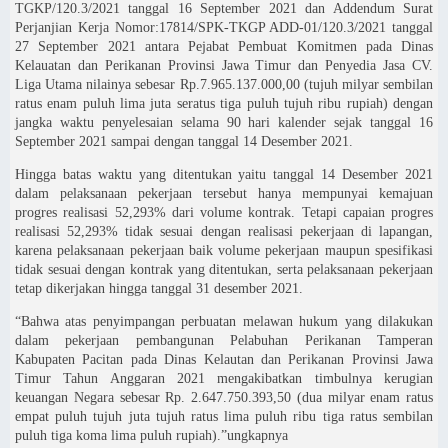
TGKP/120.3/2021 tanggal 16 September 2021 dan Addendum Surat
Perjanjian Kerja Nomor:17814/SPK-TKGP ADD-01/120.3/2021 tanggal
27 September 2021 antara Pejabat Pembuat Komitmen pada Dinas
Kelauatan dan Perikanan Provinsi Jawa Timur dan Penyedia Jasa CV.
Liga Utama nilainya sebesar Rp.7.965.137.000,00 (tujuh milyar sembilan
ratus enam puluh lima juta seratus tiga puluh tujuh ribu rupiah) dengan
jangka waktu penyelesaian selama 90 hari kalender sejak tanggal 16
September 2021 sampai dengan tanggal 14 Desember 2021.
Hingga batas waktu yang ditentukan yaitu tanggal 14 Desember 2021
dalam pelaksanaan pekerjaan tersebut hanya mempunyai kemajuan
progres realisasi 52,293% dari volume kontrak. Tetapi capaian progres
realisasi 52,293% tidak sesuai dengan realisasi pekerjaan di lapangan,
karena pelaksanaan pekerjaan baik volume pekerjaan maupun spesifikasi
tidak sesuai dengan kontrak yang ditentukan, serta pelaksanaan pekerjaan
tetap dikerjakan hingga tanggal 31 desember 2021.
“Bahwa atas penyimpangan perbuatan melawan hukum yang dilakukan
dalam pekerjaan pembangunan Pelabuhan Perikanan Tamperan
Kabupaten Pacitan pada Dinas Kelautan dan Perikanan Provinsi Jawa
Timur Tahun Anggaran 2021 mengakibatkan timbulnya kerugian
keuangan Negara sebesar Rp. 2.647.750.393,50 (dua milyar enam ratus
empat puluh tujuh juta tujuh ratus lima puluh ribu tiga ratus sembilan
puluh tiga koma lima puluh rupiah).”ungkapnya