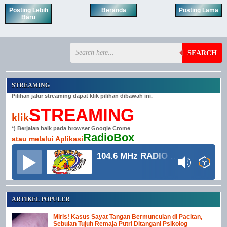
Posting Lebih
Beranda
Posting Lama
Baru
SEARCH
STREAMING
Pilihan jalur streaming dapat klik pilihan dibawah ini.
STREAMING
klik
*) Berjalan baik pada browser Google Crome
RadioBox
atau melalui Aplikasi
104.6 MHz RADIO GRINDULU FM
ARTIKEL POPULER
Miris! Kasus Sayat Tangan Bermunculan di Pacitan,
Sebulan Tujuh Remaja Putri Ditangani Psikolog