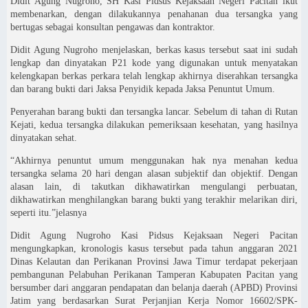
Didit Agung Nugroho, SH Kasi Pidsus Kejaksaan Negeri Pacitan ikut
membenarkan, dengan dilakukannya penahanan dua tersangka yang
bertugas sebagai konsultan pengawas dan kontraktor.
Didit Agung Nugroho menjelaskan, berkas kasus tersebut saat ini sudah
lengkap dan dinyatakan P21 kode yang digunakan untuk menyatakan
kelengkapan berkas perkara telah lengkap akhirnya diserahkan tersangka
dan barang bukti dari Jaksa Penyidik kepada Jaksa Penuntut Umum.
Penyerahan barang bukti dan tersangka lancar. Sebelum di tahan di Rutan
Kejati, kedua tersangka dilakukan pemeriksaan kesehatan, yang hasilnya
dinyatakan sehat.
“Akhirnya penuntut umum menggunakan hak nya menahan kedua
tersangka selama 20 hari dengan alasan subjektif dan objektif. Dengan
alasan lain, di takutkan dikhawatirkan mengulangi perbuatan,
dikhawatirkan menghilangkan barang bukti yang terakhir melarikan diri,
seperti itu.”jelasnya
Didit Agung Nugroho Kasi Pidsus Kejaksaan Negeri Pacitan
mengungkapkan, kronologis kasus tersebut pada tahun anggaran 2021
Dinas Kelautan dan Perikanan Provinsi Jawa Timur terdapat pekerjaan
pembangunan Pelabuhan Perikanan Tamperan Kabupaten Pacitan yang
bersumber dari anggaran pendapatan dan belanja daerah (APBD) Provinsi
Jatim yang berdasarkan Surat Perjanjian Kerja Nomor 16602/SPK-