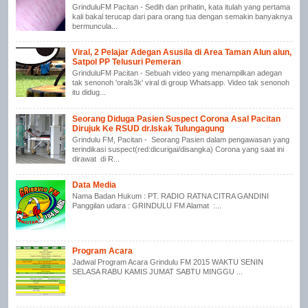
GrinduluFM Pacitan - Sedih dan prihatin, kata itulah yang pertama
kali bakal terucap dari para orang tua dengan semakin banyaknya
bermuncula...
Viral, 2 Pelajar Adegan Asusila di Area Taman Alun alun,
Satpol PP Telusuri Pemeran
GrinduluFM Pacitan - Sebuah video yang menampilkan adegan
tak senonoh 'orals3k' viral di group Whatsapp. Video tak senonoh
itu didug...
Seorang Diduga Pasien Suspect Corona Asal Pacitan
Dirujuk Ke RSUD dr.Iskak Tulungagung
Grindulu FM, Pacitan - Seorang Pasien dalam pengawasan yang
terindikasi suspect(red:dicurigai/disangka) Corona yang saat ini
dirawat di R...
Data Media
Nama Badan Hukum : PT. RADIO RATNA CITRA GANDINI
Panggilan udara : GRINDULU FM Alamat :...
Program Acara
Jadwal Program Acara Grindulu FM 2015 WAKTU SENIN
SELASA RABU KAMIS JUMAT SABTU MINGGU ...