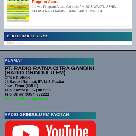
Program Acara
Jadwal Program Acara Grindulu FM 2015 WAKTU SENIN
SELASA RABU KAMIS JUMAT SABTU MINGGU ...
BERITA BARU LAINYA
Memuat...
ALAMAT
PT. RADIO RATNA CITRA GANDINI
(RADIO GRINDULU FM)
Office & Studio :
Jl. Basuki Rahmat, 67, Lt.4, Pacitan
Jawa Timur (63511)
Telp. Kantor (0357) 883555
Telp. On air (0357) 882222
Chat via Whatsapp On air
RADIO GRINDULU FM PACITAN