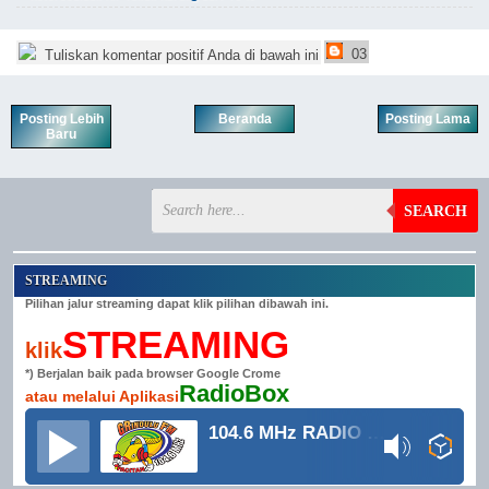
03
Tuliskan komentar positif Anda di bawah ini
Posting Lebih
Beranda
Posting Lama
Baru
SEARCH
STREAMING
Pilihan jalur streaming dapat klik pilihan dibawah ini.
STREAMING
klik
*) Berjalan baik pada browser Google Crome
RadioBox
atau melalui Aplikasi
104.6 MHz RADIO GRINDULU FM