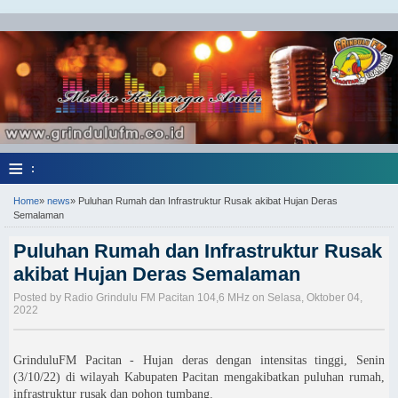
≡
:
Home
»
news
»
Puluhan Rumah dan Infrastruktur Rusak akibat Hujan Deras
Semalaman
Puluhan Rumah dan Infrastruktur Rusak
akibat Hujan Deras Semalaman
Posted by Radio Grindulu FM Pacitan 104,6 MHz on Selasa, Oktober 04,
2022
GrinduluFM Pacitan - Hujan deras dengan intensitas tinggi, Senin
(3/10/22) di wilayah Kabupaten Pacitan mengakibatkan puluhan rumah,
infrastruktur rusak dan pohon tumbang.