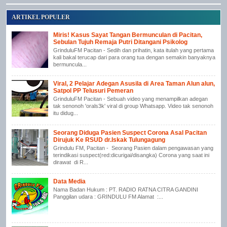
ARTIKEL POPULER
Miris! Kasus Sayat Tangan Bermunculan di Pacitan,
Sebulan Tujuh Remaja Putri Ditangani Psikolog
GrinduluFM Pacitan - Sedih dan prihatin, kata itulah yang pertama
kali bakal terucap dari para orang tua dengan semakin banyaknya
bermuncula...
Viral, 2 Pelajar Adegan Asusila di Area Taman Alun alun,
Satpol PP Telusuri Pemeran
GrinduluFM Pacitan - Sebuah video yang menampilkan adegan
tak senonoh 'orals3k' viral di group Whatsapp. Video tak senonoh
itu didug...
Seorang Diduga Pasien Suspect Corona Asal Pacitan
Dirujuk Ke RSUD dr.Iskak Tulungagung
Grindulu FM, Pacitan - Seorang Pasien dalam pengawasan yang
terindikasi suspect(red:dicurigai/disangka) Corona yang saat ini
dirawat di R...
Data Media
Nama Badan Hukum : PT. RADIO RATNA CITRA GANDINI
Panggilan udara : GRINDULU FM Alamat :...