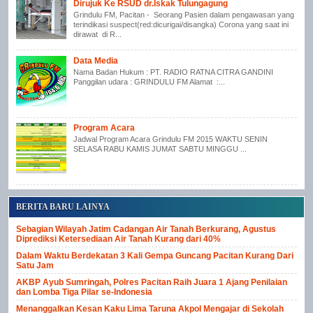
Dirujuk Ke RSUD dr.Iskak Tulungagung
Grindulu FM, Pacitan - Seorang Pasien dalam pengawasan yang
terindikasi suspect(red:dicurigai/disangka) Corona yang saat ini
dirawat di R...
Data Media
Nama Badan Hukum : PT. RADIO RATNA CITRA GANDINI
Panggilan udara : GRINDULU FM Alamat :...
Program Acara
Jadwal Program Acara Grindulu FM 2015 WAKTU SENIN
SELASA RABU KAMIS JUMAT SABTU MINGGU ...
BERITA BARU LAINYA
Sebagian Wilayah Jatim Cadangan Air Tanah Berkurang, Agustus
Diprediksi Ketersediaan Air Tanah Kurang dari 40%
Dalam Waktu Berdekatan 3 Kali Gempa Guncang Pacitan Kurang Dari
Satu Jam
AKBP Ayub Sumringah, Polres Pacitan Raih Juara 1 Ajang Penilaian
dan Lomba Tiga Pilar se-Indonesia
Menanggalkan Kesan Kaku Lima Taruna Akpol Mengajar di Sekolah