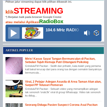
Pilihan jalur streaming dapat klik pilihan dibawah ini.
STREAMING
klik
*) Berjalan baik pada browser Google Crome
RadioBox
atau melalui Aplikasi
104.6 MHz RADIO GRINDULU FM
ARTIKEL POPULER
Miris! Kasus Sayat Tangan Bermunculan di Pacitan,
Sebulan Tujuh Remaja Putri Ditangani Psikolog
GrinduluFM Pacitan - Sedih dan prihatin, kata itulah yang pertama
kali bakal terucap dari para orang tua dengan semakin banyaknya
bermuncula...
Viral, 2 Pelajar Adegan Asusila di Area Taman Alun alun,
Satpol PP Telusuri Pemeran
GrinduluFM Pacitan - Sebuah video yang menampilkan adegan
tak senonoh 'orals3k' viral di group Whatsapp. Video tak senonoh
itu didug...
Seorang Diduga Pasien Suspect Corona Asal Pacitan