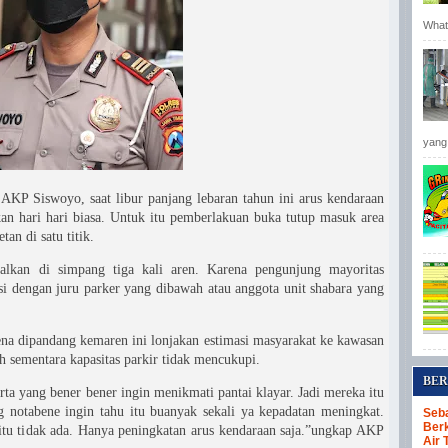
Whats
yang 
 AKP Siswoyo, saat libur panjang lebaran tahun ini arus kendaraan
an hari hari biasa. Untuk itu pemberlakuan buka tutup masuk area
tan di satu titik.
balkan di simpang tiga kali aren. Karena pengunjung mayoritas
si dengan juru parker yang dibawah atau anggota unit shabara yang
ena dipandang kemaren ini lonjakan estimasi masyarakat ke kawasan
ah sementara kapasitas parkir tidak mencukupi.
BER
ta yang bener bener ingin menikmati pantai klayar. Jadi mereka itu
g notabene ingin tahu itu buanyak sekali ya kepadatan meningkat.
Seba
Berk
itu tidak ada. Hanya peningkatan arus kendaraan saja.”ungkap AKP
Air 