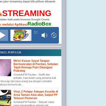
han jalur streaming dapat klik pilihan dibawah
STREAMING
ik
erjalan baik pada browser Google Crome
RadioBox
u melalui Aplikasi
104.6 MHz RADIO GRINDULU FM
IKEL POPULER
Miris! Kasus Sayat Tangan
Bermunculan di Pacitan, Sebulan
Tujuh Remaja Putri Ditangani
Psikolog
GrinduluFM Pacitan - Sedih dan
prihatin, kata itulah yang pertama kali
l terucap dari para orang tua dengan semakin
aknya bermuncula...
Viral, 2 Pelajar Adegan Asusila di
Area Taman Alun alun, Satpol PP
Telusuri Pemeran
GrinduluFM Pacitan - Sebuah video
yang menampilkan adegan tak