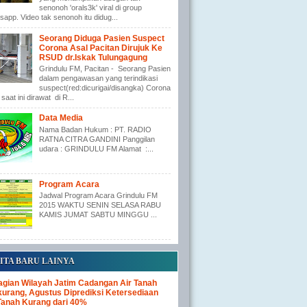
senonoh 'orals3k' viral di group
app. Video tak senonoh itu didug...
Seorang Diduga Pasien Suspect
Corona Asal Pacitan Dirujuk Ke
RSUD dr.Iskak Tulungagung
Grindulu FM, Pacitan - Seorang Pasien
dalam pengawasan yang terindikasi
suspect(red:dicurigai/disangka) Corona
saat ini dirawat di R...
Data Media
Nama Badan Hukum : PT. RADIO
RATNA CITRA GANDINI Panggilan
udara : GRINDULU FM Alamat :...
Program Acara
Jadwal Program Acara Grindulu FM
2015 WAKTU SENIN SELASA RABU
KAMIS JUMAT SABTU MINGGU ...
ITA BARU LAINYA
gian Wilayah Jatim Cadangan Air Tanah
urang, Agustus Diprediksi Ketersediaan
Tanah Kurang dari 40%