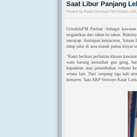
Saat Libur Panjang Le
Posted by Radio Grindulu FM Pacitan 104
GrinduluFM Pacitan -Sebagai kawasan 
tergantikan dari tahun ke tahun. Buktiny
merayap. Antisipasi kemacetan, Satuan L
tutup jalur di area masuk pantai klayar t
“Kami berikan perhatian khusus kawasan 
watu karung kemudian gua gong, ban
kepadatan atau penambahan volume ken
wisata lain. Dari simpang tiga kali are
kemaren.”kata AKP Siswoyo Kasat Lanta