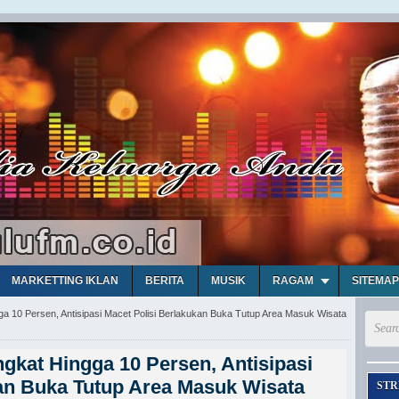
MARKETTING IKLAN
BERITA
MUSIK
RAGAM
SITEMAP
a 10 Persen, Antisipasi Macet Polisi Berlakukan Buka Tutup Area Masuk Wisata
kat Hingga 10 Persen, Antisipasi
kan Buka Tutup Area Masuk Wisata
STR