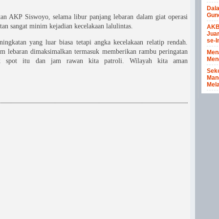
Dal
Gun
tan AKP Siswoyo, selama libur panjang lebaran dalam giat operasi
tan sangat minim kejadian kecelakaan lalulintas.
AKB
Juar
se-I
ingkatan yang luar biasa tetapi angka kecelakaan relatip rendah.
lum lebaran dimaksimalkan termasuk memberikan rambu peringatan
Men
Meng
k spot itu dan jam rawan kita patroli. Wilayah kita aman
Seko
Mang
Mela