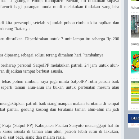
as Lingkungan Hidup Kabupaten Pacitan, itu dilakukan supaya
 favorit bagi pasangan muda mudi melakukan tindakan yang bisa
Whats
i kita persempit, setelah sejumlah pohon rimbun kita rapikan dan
enderang.”katanya
ru diusulkan. Diperkirakan untuk 3 unit lampu itu seharga Rp.200
yang 
ra dipasang sebagai solusi terang dimalam hari.”tambahnya
 berharap personil SatpolPP melakukan patroli 24 jam untuk alun-
an dijadikan tempat berbuat asusila.
tebas pohon rimbun, saya juga minta SatpolPP rutin patroli baik
seperti taman alun-alun ini bukan untuk perbuatan mesum atau
 mengaktipkan patroli baik siang maupun malam terutama di tempat
ekat pantai, gedung kosong dan terutama taman alun-alun ini jadi
BER
Memu
 Praja (Satpol PP) Kabupaten Pacitan Sanyoto menanggapi hal itu
 kasus asusila di taman alun alun, patroli lebih rutin di lakukan,
n di saat pagi, siang dan malam razia.