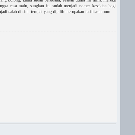
iang bolong, kalau sudah berduaan, seakan dunia ini milik mereka
ingga rasa malu, sungkan itu sudah menjadi nomer kesekian bagi
adi salah di sini, tempat yang dipilih merupakan fasilitas umum.