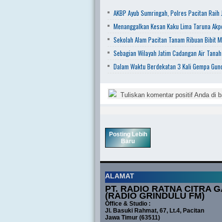
AKBP Ayub Sumringah, Polres Pacitan Raih J
Menanggalkan Kesan Kaku Lima Taruna Akpo
Sekolah Alam Pacitan Tanam Ribuan Bibit M
Sebagian Wilayah Jatim Cadangan Air Tanah
Dalam Waktu Berdekatan 3 Kali Gempa Gunc
Tuliskan komentar positif Anda di b
Posting Lebih
Baru
ALAMAT
PT. RADIO RATNA CITRA G
(RADIO GRINDULU FM)
Office & Studio :
Jl. Basuki Rahmat, 67, Lt.4, Pacitan
Jawa Timur (63511)