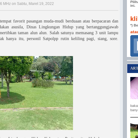
Pili
,6 MHz on Sabtu, Maret 19, 2022
ini.
kl
tempat favorit pasangan muda-mudi berduaan atau berpacaran dan
*) B
dakan asusila, Dinas Lingkungan Hidup yang bertanggungjawab
ata
nertibkan taman alun alun. Salah satunya memasang 3 unit lampu
hanya itu, personil Satpolpp rutin keliling pagi, siang, sore.
ART
baka
bany