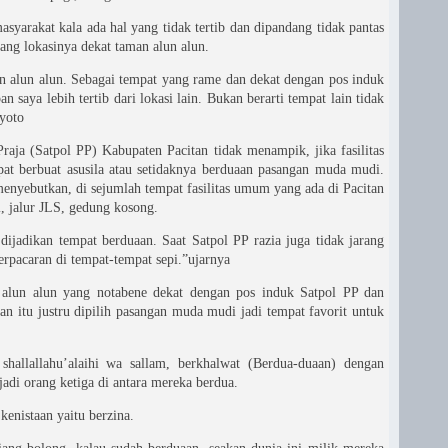
asyarakat kala ada hal yang tidak tertib dan dipandang tidak pantas
ang lokasinya dekat taman alun alun.
ran alun alun. Sebagai tempat yang rame dan dekat dengan pos induk
n saya lebih tertib dari lokasi lain. Bukan berarti tempat lain tidak
nyoto
aja (Satpol PP) Kabupaten Pacitan tidak menampik, jika fasilitas
t berbuat asusila atau setidaknya berduaan pasangan muda mudi.
menyebutkan, di sejumlah tempat fasilitas umum yang ada di Pacitan
ai, jalur JLS, gedung kosong.
ijadikan tempat berduaan. Saat Satpol PP razia juga tidak jarang
pacaran di tempat-tempat sepi.”ujarnya
n alun alun yang notabene dekat dengan pos induk Satpol PP dan
tan itu justru dipilih pasangan muda mudi jadi tempat favorit untuk
shallallahu’alaihi wa sallam, berkhalwat (Berdua-duaan) dengan
adi orang ketiga di antara mereka berdua.
enistaan yaitu berzina.