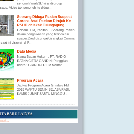
senonoh 'orals3k' viral di group
app. Video tak senonoh itu didug...
Seorang Diduga Pasien Suspect
Corona Asal Pacitan Dirujuk Ke
RSUD dr.Iskak Tulungagung
Grindulu FM, Pacitan - Seorang Pasien
dalam pengawasan yang terindikasi
suspect(red:dicurigai/disangka) Corona
saat ini dirawat di R...
Data Media
Nama Badan Hukum : PT. RADIO
RATNA CITRA GANDINI Panggilan
udara : GRINDULU FM Alamat :...
Program Acara
Jadwal Program Acara Grindulu FM
2015 WAKTU SENIN SELASA RABU
KAMIS JUMAT SABTU MINGGU ...
ITA BARU LAINYA
at...