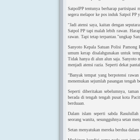
SatpolPP tentunya berharap partisipasi m
segera melapor ke pos induk Satpol PP y
“Jadi atensi saya, kaitan dengan seputa
Satpol PP tapi malah lebih rawan. Harapa
rawan. Tapi tetap terpantau.”ungkap Sa
Sanyoto Kepala Satuan Polisi Pamong Pr
umum kerap disalahgunakan untuk tempa
Tidak hanya di alun alun saja. Sanyoto 
menjadi atensi razia. Seperti dekat pant
“Banyak tempat yang berpotensi rawan d
menemukan sejumlah pasangan tengah ber
Seperti diberitakan sebelumnya, tama
berada di tengah tengah pusat kota Paci
berduaan.
Dalam islam seperti sabda Rasulullah 
seorang wanita, sesungguhnya setan menj
Setan menyatukan mereka berdua dalam k