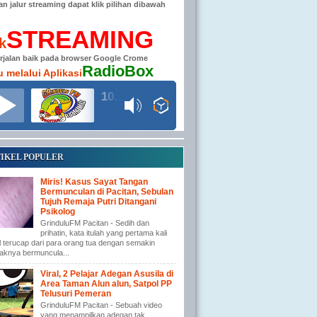
han jalur streaming dapat klik pilihan dibawah
STREAMING
ik
erjalan baik pada browser Google Crome
RadioBox
u melalui Aplikasi
104.6 MHz RADIO GRINDULU FM
IKEL POPULER
Miris! Kasus Sayat Tangan
Bermunculan di Pacitan, Sebulan
Tujuh Remaja Putri Ditangani
Psikolog
GrinduluFM Pacitan - Sedih dan
prihatin, kata itulah yang pertama kali
l terucap dari para orang tua dengan semakin
aknya bermuncula...
Viral, 2 Pelajar Adegan Asusila di
Area Taman Alun alun, Satpol PP
Telusuri Pemeran
GrinduluFM Pacitan - Sebuah video
yang menampilkan adegan tak