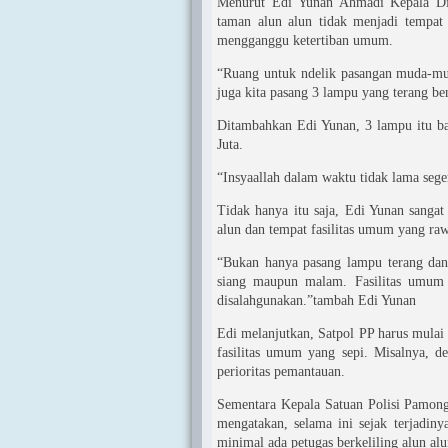
Menurut Edi Yunan Ahmadi Kepala Din
taman alun alun tidak menjadi tempat
mengganggu ketertiban umum.
“Ruang untuk ndelik pasangan muda-mud
juga kita pasang 3 lampu yang terang b
Ditambahkan Edi Yunan, 3 lampu itu ba
Juta.
“Insyaallah dalam waktu tidak lama sege
Tidak hanya itu saja, Edi Yunan sangat
alun dan tempat fasilitas umum yang raw
“Bukan hanya pasang lampu terang dan 
siang maupun malam. Fasilitas umum 
disalahgunakan.”tambah Edi Yunan
Edi melanjutkan, Satpol PP harus mulai
fasilitas umum yang sepi. Misalnya, d
perioritas pemantauan.
Sementara Kepala Satuan Polisi Pamong
mengatakan, selama ini sejak terjadinya
minimal ada petugas berkeliling alun alu