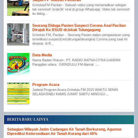
Satpol PP Telusuri Pemeran
GrinduluFM Pacitan - Sebuah video yang menampilkan adegan
tak senonoh 'orals3k' viral di group Whatsapp. Video tak senonoh
itu didug...
Seorang Diduga Pasien Suspect Corona Asal Pacitan
Dirujuk Ke RSUD dr.Iskak Tulungagung
Grindulu FM, Pacitan - Seorang Pasien dalam pengawasan yang
terindikasi suspect(red:dicurigai/disangka) Corona yang saat ini
dirawat di R...
Data Media
Nama Badan Hukum : PT. RADIO RATNA CITRA GANDINI
Panggilan udara : GRINDULU FM Alamat :...
Program Acara
Jadwal Program Acara Grindulu FM 2015 WAKTU SENIN
SELASA RABU KAMIS JUMAT SABTU MINGGU ...
BERITA BARU LAINYA
Sebagian Wilayah Jatim Cadangan Air Tanah Berkurang, Agustus
Diprediksi Ketersediaan Air Tanah Kurang dari 40%