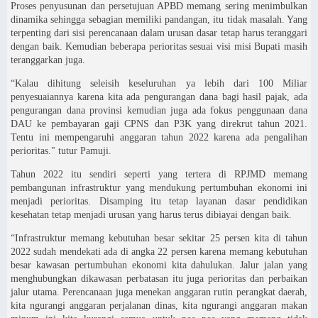
Proses penyusunan dan persetujuan APBD memang sering menimbulkan
dinamika sehingga sebagian memiliki pandangan, itu tidak masalah. Yang
terpenting dari sisi perencanaan dalam urusan dasar tetap harus teranggari
dengan baik. Kemudian beberapa perioritas sesuai visi misi Bupati masih
teranggarkan juga.
“Kalau dihitung seleisih keseluruhan ya lebih dari 100 Miliar
penyesuaiannya karena kita ada pengurangan dana bagi hasil pajak, ada
pengurangan dana provinsi kemudian juga ada fokus penggunaan dana
DAU ke pembayaran gaji CPNS dan P3K yang direkrut tahun 2021.
Tentu ini mempengaruhi anggaran tahun 2022 karena ada pengalihan
perioritas." tutur Pamuji.
Tahun 2022 itu sendiri seperti yang tertera di RPJMD memang
pembangunan infrastruktur yang mendukung pertumbuhan ekonomi ini
menjadi perioritas. Disamping itu tetap layanan dasar pendidikan
kesehatan tetap menjadi urusan yang harus terus dibiayai dengan baik.
“Infrastruktur memang kebutuhan besar sekitar 25 persen kita di tahun
2022 sudah mendekati ada di angka 22 persen karena memang kebutuhan
besar kawasan pertumbuhan ekonomi kita dahulukan. Jalur jalan yang
menghubungkan dikawasan perbatasan itu juga perioritas dan perbaikan
jalur utama. Perencanaan juga menekan anggaran rutin perangkat daerah,
kita ngurangi anggaran perjalanan dinas, kita ngurangi anggaran makan