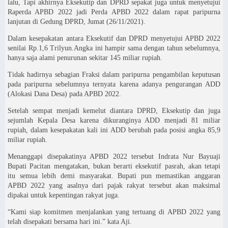
lalu, Tapi akhirnya Eksekutip dan DPRD sepakat juga untuk menyetujui
Raperda APBD 2022 jadi Perda APBD 2022 dalam rapat paripurna
lanjutan di Gedung DPRD, Jumat (26/11/2021).
Dalam kesepakatan antara Eksekutif dan DPRD menyetujui APBD 2022
senilai Rp.1,6 Trilyun.Angka ini hampir sama dengan tahun sebelumnya,
hanya saja alami penurunan sekitar 145 miliar rupiah.
Tidak hadirnya sebagian Fraksi dalam paripurna pengambilan keputusan
pada paripurna sebelumnya ternyata karena adanya pengurangan ADD
(Alokasi Dana Desa) pada APBD 2022.
Setelah sempat menjadi kemelut diantara DPRD, Eksekutip dan juga
sejumlah Kepala Desa karena dikuranginya ADD menjadi 81 miliar
rupiah, dalam kesepakatan kali ini ADD berubah pada posisi angka 85,9
miliar rupiah.
Menanggapi disepakatinya APBD 2022 tersebut Indrata Nur Bayuaji
Bupati Pacitan mengatakan, bukan berarti eksekutif pasrah, akan tetapi
itu semua lebih demi masyarakat. Bupati pun memastikan anggaran
APBD 2022 yang asalnya dari pajak rakyat tersebut akan maksimal
dipakai untuk kepentingan rakyat juga.
“Kami siap komitmen menjalankan yang tertuang di APBD 2022 yang
telah disepakati bersama hari ini.” kata Aji.