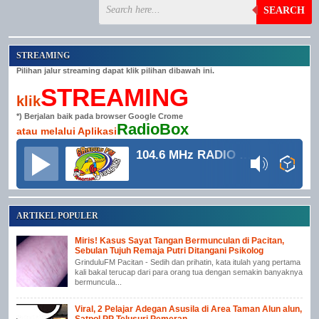
SEARCH
STREAMING
Pilihan jalur streaming dapat klik pilihan dibawah ini.
STREAMING
klik
*) Berjalan baik pada browser Google Crome
RadioBox
atau melalui Aplikasi
104.6 MHz RADIO GRINDULU FM
ARTIKEL POPULER
Miris! Kasus Sayat Tangan Bermunculan di Pacitan,
Sebulan Tujuh Remaja Putri Ditangani Psikolog
GrinduluFM Pacitan - Sedih dan prihatin, kata itulah yang pertama
kali bakal terucap dari para orang tua dengan semakin banyaknya
bermuncula...
Viral, 2 Pelajar Adegan Asusila di Area Taman Alun alun,