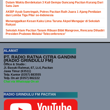
Dalam Waktu Berdekatan 3 Kali Gempa Guncang Pacitan Kurang Dari
Satu Jam
AKBP Ayub Sumringah, Polres Pacitan Raih Juara 1 Ajang Penilaian
dan Lomba Tiga Pilar se-Indonesia
Menanggalkan Kesan Kaku Lima Taruna Akpol Mengajar di Sekolah
Rakyat
Sekolah Alam Pacitan Tanam Ribuan Bibit Mangrove, Rencana Dihadiri
Presiden Prabowo Melalui ‘Teleconference’
ALAMAT
PT. RADIO RATNA CITRA GANDINI
(RADIO GRINDULU FM)
Office & Studio :
Jl. Basuki Rahmat, 67, Lt.4, Pacitan
Jawa Timur (63511)
Telp. Kantor (0357) 883555
Telp. On air (0357) 882222
Chat via Whatsapp On air
RADIO GRINDULU FM PACITAN