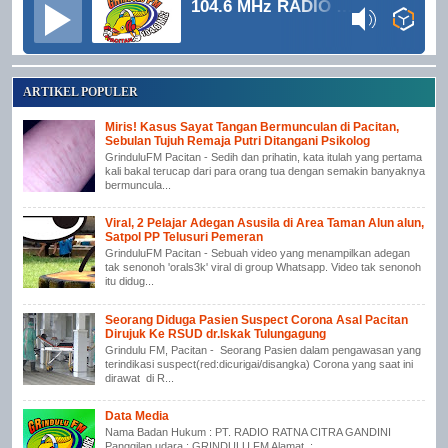
104.6 MHz RADIO GRINDULU FM
ARTIKEL POPULER
Miris! Kasus Sayat Tangan Bermunculan di Pacitan,
Sebulan Tujuh Remaja Putri Ditangani Psikolog
GrinduluFM Pacitan - Sedih dan prihatin, kata itulah yang pertama
kali bakal terucap dari para orang tua dengan semakin banyaknya
bermuncula...
Viral, 2 Pelajar Adegan Asusila di Area Taman Alun alun,
Satpol PP Telusuri Pemeran
GrinduluFM Pacitan - Sebuah video yang menampilkan adegan
tak senonoh 'orals3k' viral di group Whatsapp. Video tak senonoh
itu didug...
Seorang Diduga Pasien Suspect Corona Asal Pacitan
Dirujuk Ke RSUD dr.Iskak Tulungagung
Grindulu FM, Pacitan - Seorang Pasien dalam pengawasan yang
terindikasi suspect(red:dicurigai/disangka) Corona yang saat ini
dirawat di R...
Data Media
Nama Badan Hukum : PT. RADIO RATNA CITRA GANDINI
Panggilan udara : GRINDULU FM Alamat :...