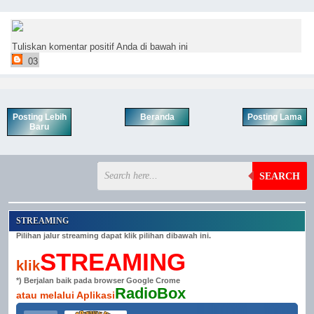
Tuliskan komentar positif Anda di bawah ini
03
Posting Lebih
Beranda
Posting Lama
Baru
SEARCH
STREAMING
Pilihan jalur streaming dapat klik pilihan dibawah ini.
STREAMING
klik
*) Berjalan baik pada browser Google Crome
RadioBox
atau melalui Aplikasi