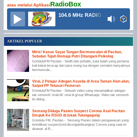
RadioBox
atau melalui Aplikasi
104.6 MHz RADIO GRINDULU FM
ARTIKEL POPULER
Miris! Kasus Sayat Tangan Bermunculan di Pacitan,
Sebulan Tujuh Remaja Putri Ditangani Psikolog
GrinduluFM Pacitan - Sedih dan prihatin, kata itulah yang pertama
kali bakal terucap dari para orang tua dengan semakin banyaknya
bermuncula...
Viral, 2 Pelajar Adegan Asusila di Area Taman Alun alun,
Satpol PP Telusuri Pemeran
GrinduluFM Pacitan - Sebuah video yang menampilkan adegan
tak senonoh 'orals3k' viral di group Whatsapp. Video tak senonoh
itu didug...
Seorang Diduga Pasien Suspect Corona Asal Pacitan
Dirujuk Ke RSUD dr.Iskak Tulungagung
Grindulu FM, Pacitan - Seorang Pasien dalam pengawasan yang
terindikasi suspect(red:dicurigai/disangka) Corona yang saat ini
dirawat di R...