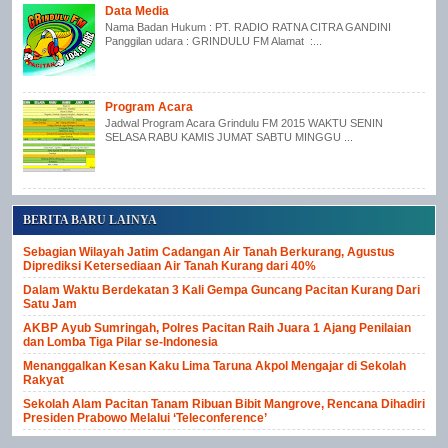
Data Media
Nama Badan Hukum : PT. RADIO RATNA CITRA GANDINI
Panggilan udara : GRINDULU FM Alamat :...
Program Acara
Jadwal Program Acara Grindulu FM 2015 WAKTU SENIN
SELASA RABU KAMIS JUMAT SABTU MINGGU ...
BERITA BARU LAINYA
Sebagian Wilayah Jatim Cadangan Air Tanah Berkurang, Agustus
Diprediksi Ketersediaan Air Tanah Kurang dari 40%
Dalam Waktu Berdekatan 3 Kali Gempa Guncang Pacitan Kurang Dari
Satu Jam
AKBP Ayub Sumringah, Polres Pacitan Raih Juara 1 Ajang Penilaian
dan Lomba Tiga Pilar se-Indonesia
Menanggalkan Kesan Kaku Lima Taruna Akpol Mengajar di Sekolah
Rakyat
Sekolah Alam Pacitan Tanam Ribuan Bibit Mangrove, Rencana Dihadiri
Presiden Prabowo Melalui ‘Teleconference’