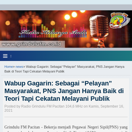
≡
:
Home
»
news
»
Wabup Gagarin: Sebagai “Pelayan” Masyarakat, PNS Jangan Hanya
Baik di Teori Tapi Cekatan Melayani Publik
Wabup Gagarin: Sebagai “Pelayan”
Masyarakat, PNS Jangan Hanya Baik di
Teori Tapi Cekatan Melayani Publik
Posted by Radio Grindulu FM Pacitan 104,6 MHz on Kamis, September 16,
2021
Grindulu FM Pacitan - Bekerja menjadi Pegawai Negeri Sipil(PNS) yang