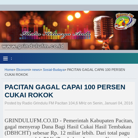
≡
:
Home
»
Ekonomi
»
news
»
Sosial-Budaya
»
PACITAN GAGAL CAPAI 100 PERSEN
CUKAI ROKOK
PACITAN GAGAL CAPAI 100 PERSEN
CUKAI ROKOK
Posted by Radio Grindulu FM Pacitan 104,6 MHz on Senin, Januari 04, 2016
GRINDULUFM.CO.ID - Pemerintah Kabupaten Pacitan,
gagal menyerap Dana Bagi Hasil Cukai Hasil Tembakau
(DBHCHT) sebesar Rp. 12 miliar lebih. Dari total pagu