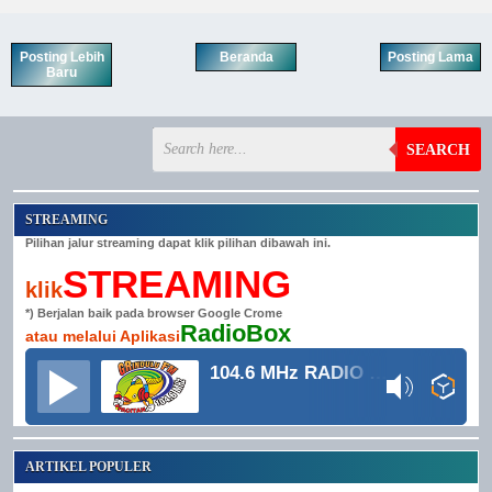
Posting Lebih
Beranda
Posting Lama
Baru
SEARCH
STREAMING
Pilihan jalur streaming dapat klik pilihan dibawah ini.
STREAMING
klik
*) Berjalan baik pada browser Google Crome
RadioBox
atau melalui Aplikasi
104.6 MHz RADIO GRINDULU FM
ARTIKEL POPULER