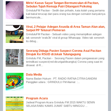
Miris! Kasus Sayat Tangan Bermunculan di Pacitan,
Sebulan Tujuh Remaja Putri Ditangani Psikolog
GrinduluFM Pacitan - Sedih dan prihatin, kata itulah yang pertama
kali bakal terucap dari para orang tua dengan semakin banyaknya
bermuncula...
Viral, 2 Pelajar Adegan Asusila di Area Taman Alun alun,
Satpol PP Telusuri Pemeran
GrinduluFM Pacitan - Sebuah video yang menampilkan adegan
tak senonoh 'orals3k' viral di group Whatsapp. Video tak senonoh
itu didug...
Seorang Diduga Pasien Suspect Corona Asal Pacitan
Dirujuk Ke RSUD dr.Iskak Tulungagung
Grindulu FM, Pacitan - Seorang Pasien dalam pengawasan yang
terindikasi suspect(red:dicurigai/disangka) Corona yang saat ini
dirawat di R...
Data Media
Nama Badan Hukum : PT. RADIO RATNA CITRA GANDINI
Panggilan udara : GRINDULU FM Alamat :...
Program Acara
Jadwal Program Acara Grindulu FM 2015 WAKTU SENIN
SELASA RABU KAMIS JUMAT SABTU MINGGU ...