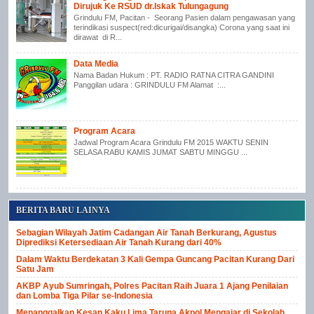
Dirujuk Ke RSUD dr.Iskak Tulungagung
Grindulu FM, Pacitan - Seorang Pasien dalam pengawasan yang
terindikasi suspect(red:dicurigai/disangka) Corona yang saat ini
dirawat di R...
Data Media
Nama Badan Hukum : PT. RADIO RATNA CITRA GANDINI
Panggilan udara : GRINDULU FM Alamat :...
Program Acara
Jadwal Program Acara Grindulu FM 2015 WAKTU SENIN
SELASA RABU KAMIS JUMAT SABTU MINGGU ...
BERITA BARU LAINYA
Sebagian Wilayah Jatim Cadangan Air Tanah Berkurang, Agustus
Diprediksi Ketersediaan Air Tanah Kurang dari 40%
Dalam Waktu Berdekatan 3 Kali Gempa Guncang Pacitan Kurang Dari
Satu Jam
AKBP Ayub Sumringah, Polres Pacitan Raih Juara 1 Ajang Penilaian
dan Lomba Tiga Pilar se-Indonesia
Menanggalkan Kesan Kaku Lima Taruna Akpol Mengajar di Sekolah