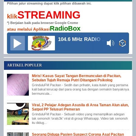
Pilihan jalur streaming dapat klik pilihan dibawah ini.
STREAMING
klik
*) Berjalan baik pada browser Google Crome
RadioBox
atau melalui Aplikasi
104.6 MHz RADIO GRINDULU FM
ARTIKEL POPULER
Miris! Kasus Sayat Tangan Bermunculan di Pacitan,
Sebulan Tujuh Remaja Putri Ditangani Psikolog
GrinduluFM Pacitan - Sedih dan prihatin, kata itulah yang pertama
kali bakal terucap dari para orang tua dengan semakin banyaknya
bermuncula...
Viral, 2 Pelajar Adegan Asusila di Area Taman Alun alun,
Satpol PP Telusuri Pemeran
GrinduluFM Pacitan - Sebuah video yang menampilkan adegan
tak senonoh 'orals3k' viral di group Whatsapp. Video tak senonoh
itu didug...
Seorang Diduga Pasien Suspect Corona Asal Pacitan