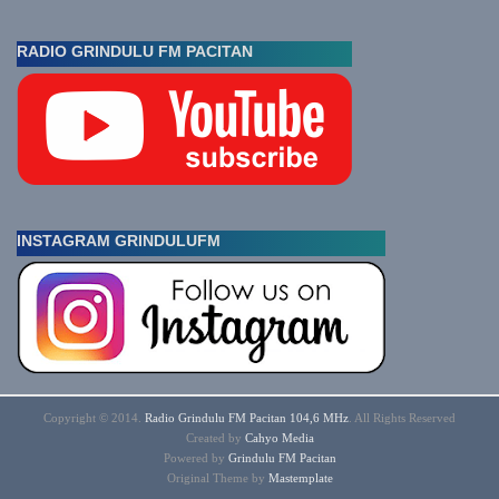
RADIO GRINDULU FM PACITAN
INSTAGRAM GRINDULUFM
Copyright © 2014.
Radio Grindulu FM Pacitan 104,6 MHz
. All Rights Reserved
Created by
Cahyo
Media
Powered by
Grindulu FM Pacitan
Original Theme by
Mastemplate