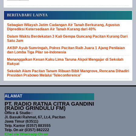
BERITA BARU LAINYA
Sebagian Wilayah Jatim Cadangan Air Tanah Berkurang, Agustus
Diprediksi Ketersediaan Air Tanah Kurang dari 40%
Dalam Waktu Berdekatan 3 Kali Gempa Guncang Pacitan Kurang Dari
Satu Jam
AKBP Ayub Sumringah, Polres Pacitan Raih Juara 1 Ajang Penilaian
dan Lomba Tiga Pilar se-Indonesia
Menanggalkan Kesan Kaku Lima Taruna Akpol Mengajar di Sekolah
Rakyat
Sekolah Alam Pacitan Tanam Ribuan Bibit Mangrove, Rencana Dihadiri
Presiden Prabowo Melalui ‘Teleconference’
ALAMAT
PT. RADIO RATNA CITRA GANDINI
(RADIO GRINDULU FM)
Office & Studio :
Jl. Basuki Rahmat, 67, Lt.4, Pacitan
Jawa Timur (63511)
Telp. Kantor (0357) 883555
Telp. On air (0357) 882222
Chat via Whatsapp On air