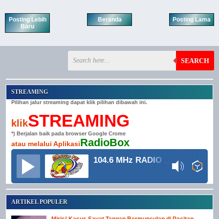
Posting Lebih
Beranda
Posting Lama
Baru
SEARCH
STREAMING
Pilihan jalur streaming dapat klik pilihan dibawah ini.
STREAMING
klik
*) Berjalan baik pada browser Google Crome
RadioBox
atau melalui Aplikasi
104.6 MHz RADIO GRINDULU FM
ARTIKEL POPULER
Miris! Kasus Sayat Tangan Bermunculan di Pacitan,