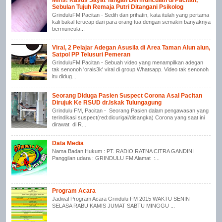
Sebulan Tujuh Remaja Putri Ditangani Psikolog
GrinduluFM Pacitan - Sedih dan prihatin, kata itulah yang pertama
kali bakal terucap dari para orang tua dengan semakin banyaknya
bermuncula...
Viral, 2 Pelajar Adegan Asusila di Area Taman Alun alun,
Satpol PP Telusuri Pemeran
GrinduluFM Pacitan - Sebuah video yang menampilkan adegan
tak senonoh 'orals3k' viral di group Whatsapp. Video tak senonoh
itu didug...
Seorang Diduga Pasien Suspect Corona Asal Pacitan
Dirujuk Ke RSUD dr.Iskak Tulungagung
Grindulu FM, Pacitan - Seorang Pasien dalam pengawasan yang
terindikasi suspect(red:dicurigai/disangka) Corona yang saat ini
dirawat di R...
Data Media
Nama Badan Hukum : PT. RADIO RATNA CITRA GANDINI
Panggilan udara : GRINDULU FM Alamat :...
Program Acara
Jadwal Program Acara Grindulu FM 2015 WAKTU SENIN
SELASA RABU KAMIS JUMAT SABTU MINGGU ...