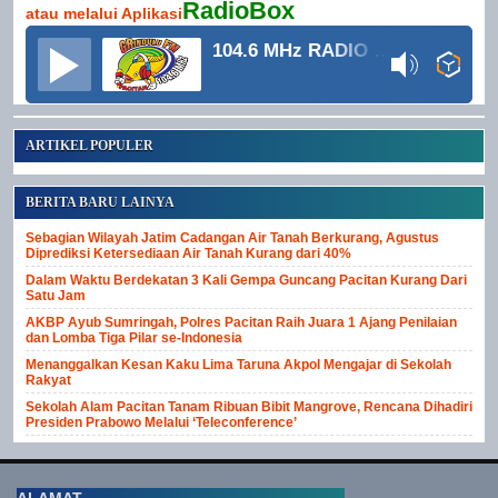
RadioBox
atau melalui Aplikasi
104.6 MHz RADIO GRINDULU FM
ARTIKEL POPULER
BERITA BARU LAINYA
Sebagian Wilayah Jatim Cadangan Air Tanah Berkurang, Agustus
Diprediksi Ketersediaan Air Tanah Kurang dari 40%
Dalam Waktu Berdekatan 3 Kali Gempa Guncang Pacitan Kurang Dari
Satu Jam
AKBP Ayub Sumringah, Polres Pacitan Raih Juara 1 Ajang Penilaian
dan Lomba Tiga Pilar se-Indonesia
Menanggalkan Kesan Kaku Lima Taruna Akpol Mengajar di Sekolah
Rakyat
Sekolah Alam Pacitan Tanam Ribuan Bibit Mangrove, Rencana Dihadiri
Presiden Prabowo Melalui ‘Teleconference’