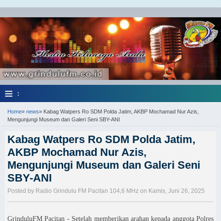
≡
:
Home
»
news
»
Kabag Watpers Ro SDM Polda Jatim, AKBP Mochamad Nur Azis,
Mengunjungi Museum dan Galeri Seni SBY-ANI
Kabag Watpers Ro SDM Polda Jatim,
AKBP Mochamad Nur Azis,
Mengunjungi Museum dan Galeri Seni
SBY-ANI
Posted by Radio Grindulu FM Pacitan 104,6 MHz on Kamis, Juni 26, 2025
GrinduluFM Pacitan - Setelah memberikan arahan kepada anggota Polres