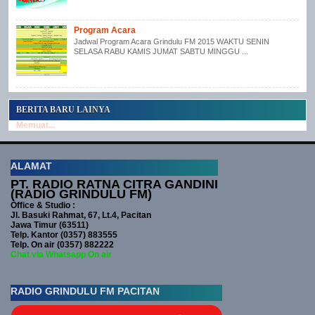
Program Acara
Jadwal Program Acara Grindulu FM 2015 WAKTU SENIN
SELASA RABU KAMIS JUMAT SABTU MINGGU ...
BERITA BARU LAINYA
Memuat...
ALAMAT
PT. RADIO RATNA CITRA GANDINI
(RADIO GRINDULU FM)
Office & Studio :
Jl. Basuki Rahmat, 67, Lt.4, Pacitan
Jawa Timur (63511)
Telp. Kantor (0357) 883555
Telp. On air (0357) 882222
Chat via Whatsapp On air
RADIO GRINDULU FM PACITAN