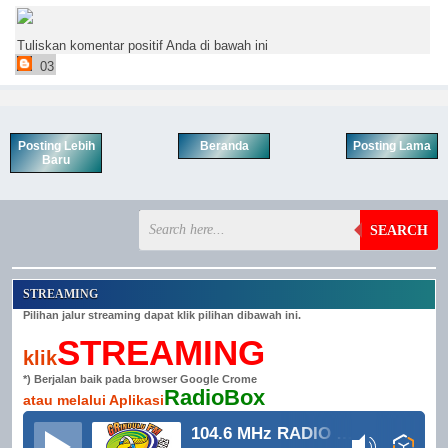
Tuliskan komentar positif Anda di bawah ini
03
Posting Lebih
Beranda
Posting Lama
Baru
SEARCH
STREAMING
Pilihan jalur streaming dapat klik pilihan dibawah ini.
STREAMING
klik
*) Berjalan baik pada browser Google Crome
RadioBox
atau melalui Aplikasi
104.6 MHz RADIO GRINDULU FM