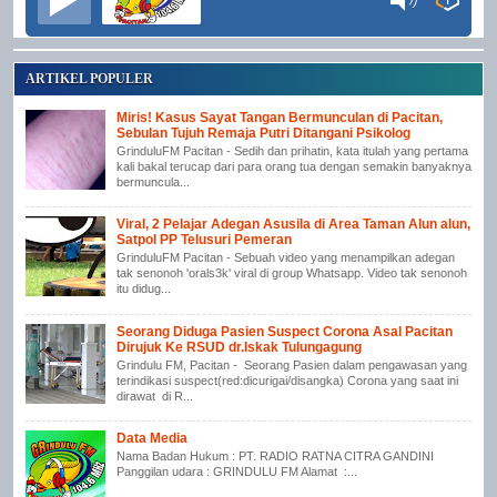
ARTIKEL POPULER
Miris! Kasus Sayat Tangan Bermunculan di Pacitan,
Sebulan Tujuh Remaja Putri Ditangani Psikolog
GrinduluFM Pacitan - Sedih dan prihatin, kata itulah yang pertama
kali bakal terucap dari para orang tua dengan semakin banyaknya
bermuncula...
Viral, 2 Pelajar Adegan Asusila di Area Taman Alun alun,
Satpol PP Telusuri Pemeran
GrinduluFM Pacitan - Sebuah video yang menampilkan adegan
tak senonoh 'orals3k' viral di group Whatsapp. Video tak senonoh
itu didug...
Seorang Diduga Pasien Suspect Corona Asal Pacitan
Dirujuk Ke RSUD dr.Iskak Tulungagung
Grindulu FM, Pacitan - Seorang Pasien dalam pengawasan yang
terindikasi suspect(red:dicurigai/disangka) Corona yang saat ini
dirawat di R...
Data Media
Nama Badan Hukum : PT. RADIO RATNA CITRA GANDINI
Panggilan udara : GRINDULU FM Alamat :...