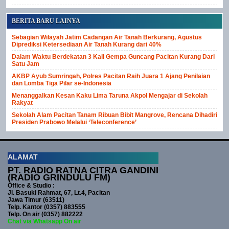
BERITA BARU LAINYA
Sebagian Wilayah Jatim Cadangan Air Tanah Berkurang, Agustus
Diprediksi Ketersediaan Air Tanah Kurang dari 40%
Dalam Waktu Berdekatan 3 Kali Gempa Guncang Pacitan Kurang Dari
Satu Jam
AKBP Ayub Sumringah, Polres Pacitan Raih Juara 1 Ajang Penilaian
dan Lomba Tiga Pilar se-Indonesia
Menanggalkan Kesan Kaku Lima Taruna Akpol Mengajar di Sekolah
Rakyat
Sekolah Alam Pacitan Tanam Ribuan Bibit Mangrove, Rencana Dihadiri
Presiden Prabowo Melalui ‘Teleconference’
ALAMAT
PT. RADIO RATNA CITRA GANDINI
(RADIO GRINDULU FM)
Office & Studio :
Jl. Basuki Rahmat, 67, Lt.4, Pacitan
Jawa Timur (63511)
Telp. Kantor (0357) 883555
Telp. On air (0357) 882222
Chat via Whatsapp On air