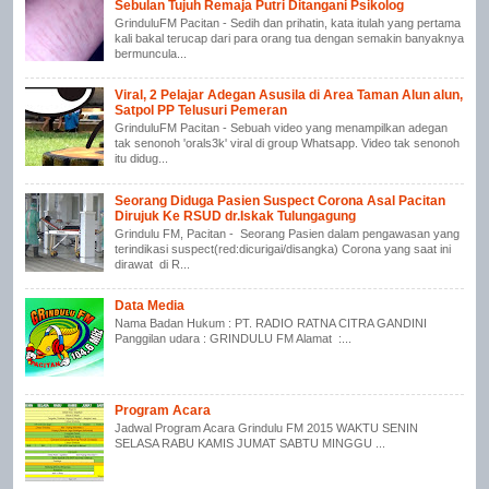
Sebulan Tujuh Remaja Putri Ditangani Psikolog
GrinduluFM Pacitan - Sedih dan prihatin, kata itulah yang pertama
kali bakal terucap dari para orang tua dengan semakin banyaknya
bermuncula...
Viral, 2 Pelajar Adegan Asusila di Area Taman Alun alun,
Satpol PP Telusuri Pemeran
GrinduluFM Pacitan - Sebuah video yang menampilkan adegan
tak senonoh 'orals3k' viral di group Whatsapp. Video tak senonoh
itu didug...
Seorang Diduga Pasien Suspect Corona Asal Pacitan
Dirujuk Ke RSUD dr.Iskak Tulungagung
Grindulu FM, Pacitan - Seorang Pasien dalam pengawasan yang
terindikasi suspect(red:dicurigai/disangka) Corona yang saat ini
dirawat di R...
Data Media
Nama Badan Hukum : PT. RADIO RATNA CITRA GANDINI
Panggilan udara : GRINDULU FM Alamat :...
Program Acara
Jadwal Program Acara Grindulu FM 2015 WAKTU SENIN
SELASA RABU KAMIS JUMAT SABTU MINGGU ...