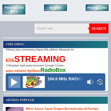
Posting Lebih
Beranda
Posting Lama
Baru
SEARCH
STREAMING
Pilihan jalur streaming dapat klik pilihan dibawah ini.
STREAMING
klik
*) Berjalan baik pada browser Google Crome
RadioBox
atau melalui Aplikasi
104.6 MHz RADIO GRINDULU FM
ARTIKEL POPULER
Miris! Kasus Sayat Tangan Bermunculan di Pacitan,