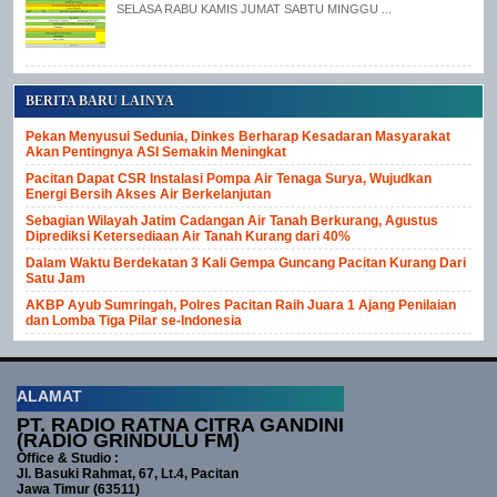
SELASA RABU KAMIS JUMAT SABTU MINGGU ...
BERITA BARU LAINYA
Pekan Menyusui Sedunia, Dinkes Berharap Kesadaran Masyarakat
Akan Pentingnya ASI Semakin Meningkat
Pacitan Dapat CSR Instalasi Pompa Air Tenaga Surya, Wujudkan
Energi Bersih Akses Air Berkelanjutan
Sebagian Wilayah Jatim Cadangan Air Tanah Berkurang, Agustus
Diprediksi Ketersediaan Air Tanah Kurang dari 40%
Dalam Waktu Berdekatan 3 Kali Gempa Guncang Pacitan Kurang Dari
Satu Jam
AKBP Ayub Sumringah, Polres Pacitan Raih Juara 1 Ajang Penilaian
dan Lomba Tiga Pilar se-Indonesia
ALAMAT
PT. RADIO RATNA CITRA GANDINI
(RADIO GRINDULU FM)
Office & Studio :
Jl. Basuki Rahmat, 67, Lt.4, Pacitan
Jawa Timur (63511)