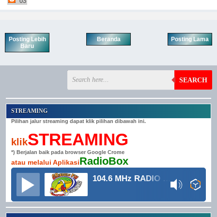
03
Posting Lebih
Beranda
Posting Lama
Baru
SEARCH
STREAMING
Pilihan jalur streaming dapat klik pilihan dibawah ini.
STREAMING
klik
*) Berjalan baik pada browser Google Crome
RadioBox
atau melalui Aplikasi
104.6 MHz RADIO GRINDULU FM