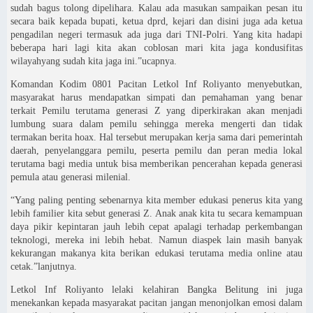
sudah bagus tolong dipelihara. Kalau ada masukan sampaikan pesan itu
secara baik kepada bupati, ketua dprd, kejari dan disini juga ada ketua
pengadilan negeri termasuk ada juga dari TNI-Polri. Yang kita hadapi
beberapa hari lagi kita akan coblosan mari kita jaga kondusifitas
wilayahyang sudah kita jaga ini.”ucapnya.
Komandan Kodim 0801 Pacitan Letkol Inf Roliyanto menyebutkan,
masyarakat harus mendapatkan simpati dan pemahaman yang benar
terkait Pemilu terutama generasi Z yang diperkirakan akan menjadi
lumbung suara dalam pemilu sehingga mereka mengerti dan tidak
termakan berita hoax. Hal tersebut merupakan kerja sama dari pemerintah
daerah, penyelanggara pemilu, peserta pemilu dan peran media lokal
terutama bagi media untuk bisa memberikan pencerahan kepada generasi
pemula atau generasi milenial.
“Yang paling penting sebenarnya kita member edukasi penerus kita yang
lebih familier kita sebut generasi Z. Anak anak kita tu secara kemampuan
daya pikir kepintaran jauh lebih cepat apalagi terhadap perkembangan
teknologi, mereka ini lebih hebat. Namun diaspek lain masih banyak
kekurangan makanya kita berikan edukasi terutama media online atau
cetak.”lanjutnya.
Letkol Inf Roliyanto lelaki kelahiran Bangka Belitung ini juga
menekankan kepada masyarakat pacitan jangan menonjolkan emosi dalam