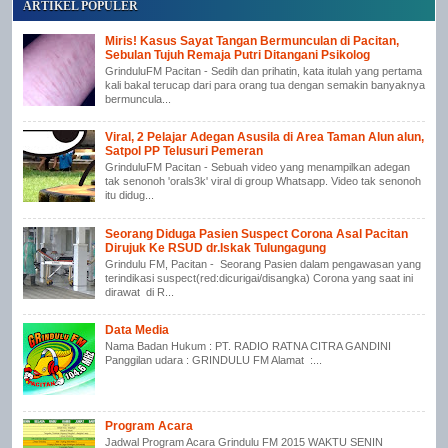
ARTIKEL POPULER
Miris! Kasus Sayat Tangan Bermunculan di Pacitan,
Sebulan Tujuh Remaja Putri Ditangani Psikolog
GrinduluFM Pacitan - Sedih dan prihatin, kata itulah yang pertama
kali bakal terucap dari para orang tua dengan semakin banyaknya
bermuncula...
Viral, 2 Pelajar Adegan Asusila di Area Taman Alun alun,
Satpol PP Telusuri Pemeran
GrinduluFM Pacitan - Sebuah video yang menampilkan adegan
tak senonoh 'orals3k' viral di group Whatsapp. Video tak senonoh
itu didug...
Seorang Diduga Pasien Suspect Corona Asal Pacitan
Dirujuk Ke RSUD dr.Iskak Tulungagung
Grindulu FM, Pacitan - Seorang Pasien dalam pengawasan yang
terindikasi suspect(red:dicurigai/disangka) Corona yang saat ini
dirawat di R...
Data Media
Nama Badan Hukum : PT. RADIO RATNA CITRA GANDINI
Panggilan udara : GRINDULU FM Alamat :...
Program Acara
Jadwal Program Acara Grindulu FM 2015 WAKTU SENIN