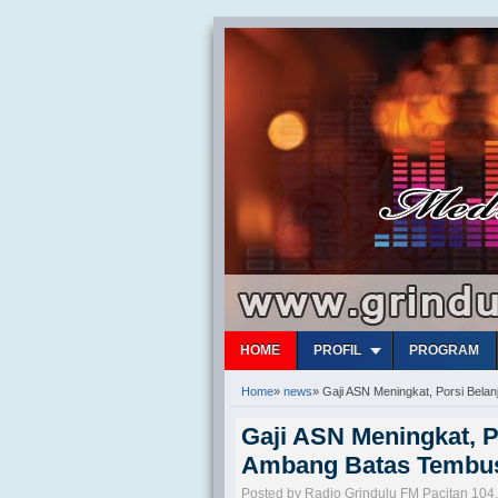
HOME
PROFIL
PROGRAM
Home
»
news
»
Gaji ASN Meningkat, Porsi Bel
Gaji ASN Meningkat, 
Ambang Batas Tembus
Posted by Radio Grindulu FM Pacitan 104