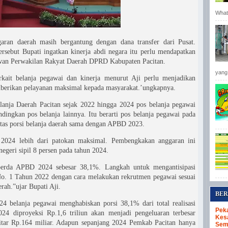
Whats
garan daerah masih bergantung dengan dana transfer dari Pusat.
rsebut Bupati ingatkan kinerja abdi negara itu perlu mendapatkan
Dewan Perwakilan Rakyat Daerah DPRD Kabupaten Pacitan.
yang 
rkait belanja pegawai dan kinerja menurut Aji perlu menjadikan
berikan pelayanan maksimal kepada masyarakat.’ungkapnya.
lanja Daerah Pacitan sejak 2022 hingga 2024 pos belanja pegawai
dingkan pos belanja lainnya. Itu berarti pos belanja pegawai pada
s porsi belanja daerah sama dengan APBD 2023.
 2024 lebih dari patokan maksimal. Pembengkakan anggaran ini
negeri sipil 8 persen pada tahun 2024.
aperda APBD 2024 sebesar 38,1%. Langkah untuk mengantisipasi
No. 1 Tahun 2022 dengan cara melakukan rekrutmen pegawai sesuai
ah.”ujar Bupati Aji.
BER
4 belanja pegawai menghabiskan porsi 38,1% dari total realisasi
Pek
24 diproyeksi Rp.1,6 triliun akan menjadi pengeluaran terbesar
Kes
itar Rp.164 miliar. Adapun sepanjang 2024 Pemkab Pacitan hanya
Sem