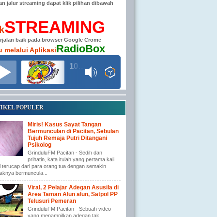
han jalur streaming dapat klik pilihan dibawah
STREAMING
ik
erjalan baik pada browser Google Crome
RadioBox
u melalui Aplikasi
104.6 MHz RADIO GRINDULU FM
IKEL POPULER
Miris! Kasus Sayat Tangan
Bermunculan di Pacitan, Sebulan
Tujuh Remaja Putri Ditangani
Psikolog
GrinduluFM Pacitan - Sedih dan
prihatin, kata itulah yang pertama kali
l terucap dari para orang tua dengan semakin
aknya bermuncula...
Viral, 2 Pelajar Adegan Asusila di
Area Taman Alun alun, Satpol PP
Telusuri Pemeran
GrinduluFM Pacitan - Sebuah video
yang menampilkan adegan tak