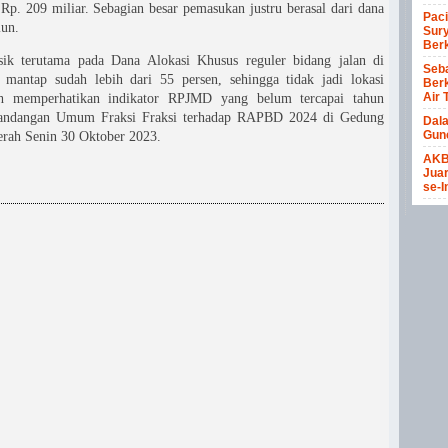
Rp. 209 miliar. Sebagian besar pemasukan justru berasal dari dana
Paci
iun.
Sury
Berk
ik terutama pada Dana Alokasi Khusus reguler bidang jalan di
Seba
 mantap sudah lebih dari 55 persen, sehingga tidak jadi lokasi
Berk
Air 
lah memperhatikan indikator RPJMD yang belum tercapai tahun
mandangan Umum Fraksi Fraksi terhadap RAPBD 2024 di Gedung
Dal
Gun
rah Senin 30 Oktober 2023.
AKB
Juar
se-I