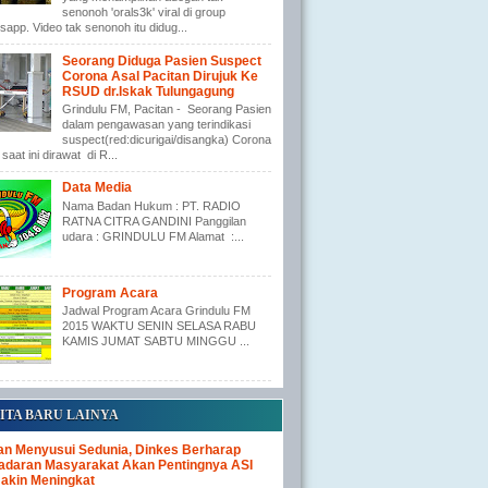
senonoh 'orals3k' viral di group
app. Video tak senonoh itu didug...
Seorang Diduga Pasien Suspect
Corona Asal Pacitan Dirujuk Ke
RSUD dr.Iskak Tulungagung
Grindulu FM, Pacitan - Seorang Pasien
dalam pengawasan yang terindikasi
suspect(red:dicurigai/disangka) Corona
saat ini dirawat di R...
Data Media
Nama Badan Hukum : PT. RADIO
RATNA CITRA GANDINI Panggilan
udara : GRINDULU FM Alamat :...
Program Acara
Jadwal Program Acara Grindulu FM
2015 WAKTU SENIN SELASA RABU
KAMIS JUMAT SABTU MINGGU ...
ITA BARU LAINYA
an Menyusui Sedunia, Dinkes Berharap
adaran Masyarakat Akan Pentingnya ASI
akin Meningkat