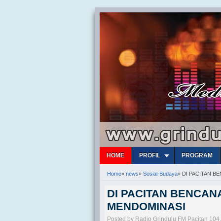
HOME
PROFIL
PROGRAM
Home
»
news
»
Sosial-Budaya
»
DI PACITAN B
DI PACITAN BENCAN
MENDOMINASI
Posted by Radio Grindulu FM Pacitan 104