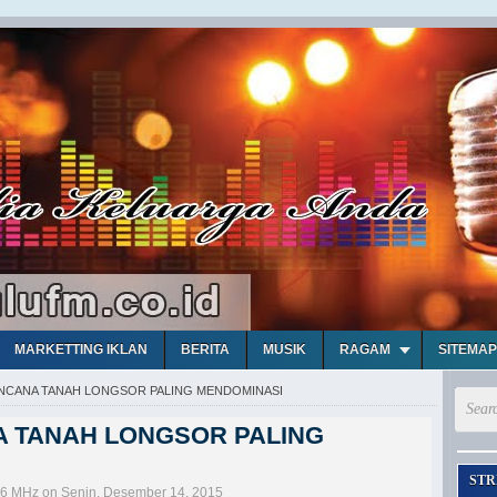
MARKETTING IKLAN
BERITA
MUSIK
RAGAM
SITEMAP
ENCANA TANAH LONGSOR PALING MENDOMINASI
A TANAH LONGSOR PALING
STR
,6 MHz on Senin, Desember 14, 2015