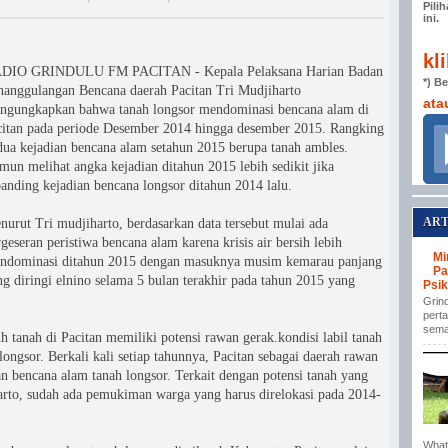
Pili
ini.
kl
DIO GRINDULU FM PACITAN - Kepala Pelaksana Harian Badan
*) B
nanggulangan Bencana daerah Pacitan Tri Mudjiharto
ata
ngungkapkan bahwa tanah longsor mendominasi bencana alam di
citan pada periode Desember 2014 hingga desember 2015. Rangking
dua kejadian bencana alam setahun 2015 berupa tanah ambles.
mun melihat angka kejadian ditahun 2015 lebih sedikit jika
banding kejadian bencana longsor ditahun 2014 lalu.
ART
nurut Tri mudjiharto, berdasarkan data tersebut mulai ada
geseran peristiwa bencana alam karena krisis air bersih lebih
Mi
ndominasi ditahun 2015 dengan masuknya musim kemarau panjang
Pa
ng diringi elnino selama 5 bulan terakhir pada tahun 2015 yang
Psik
Grind
perta
sema
h tanah di Pacitan memiliki potensi rawan gerak.kondisi labil tanah
ngsor. Berkali kali setiap tahunnya, Pacitan sebagai daerah rawan
an bencana alam tanah longsor. Terkait dengan potensi tanah yang
arto, sudah ada pemukiman warga yang harus direlokasi pada 2014-
Whats