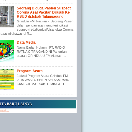
Seorang Diduga Pasien Suspect
Corona Asal Pacitan Dirujuk Ke
RSUD dr.Iskak Tulungagung
Grindulu FM, Pacitan - Seorang Pasien
dalam pengawasan yang terindikasi
suspect(red:dicurigai/disangka) Corona
saat ini dirawat di R...
Data Media
Nama Badan Hukum : PT. RADIO
RATNA CITRA GANDINI Panggilan
udara : GRINDULU FM Alamat :...
Program Acara
Jadwal Program Acara Grindulu FM
2015 WAKTU SENIN SELASA RABU
KAMIS JUMAT SABTU MINGGU ...
ITA BARU LAINYA
at...