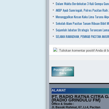
Dalam Waktu Berdekatan 3 Kali Gempa Gunc
AKBP Ayub Sumringah, Polres Pacitan Raih J
Menanggalkan Kesan Kaku Lima Taruna Akpo
Sekolah Alam Pacitan Tanam Ribuan Bibit M
Sejumlah Jabatan Strategis Terancam Lam
SELAMA RAMADHAN, PEMKAB PACITAN ANJUR
Tuliskan komentar positif Anda di b
Posting Lebih
Baru
ALAMAT
PT. RADIO RATNA CITRA G
(RADIO GRINDULU FM)
Office & Studio :
Jl. Basuki Rahmat, 67, Lt.4, Pacitan