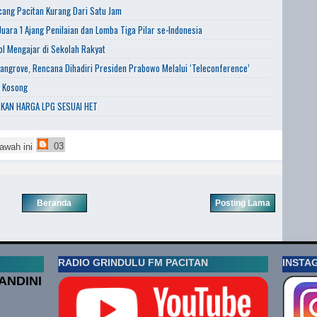
ang Pacitan Kurang Dari Satu Jam
uara 1 Ajang Penilaian dan Lomba Tiga Pilar se-Indonesia
l Mengajar di Sekolah Rakyat
angrove, Rencana Dihadiri Presiden Prabowo Melalui ‘Teleconference’
a Kosong
KAN HARGA LPG SESUAI HET
03
awah ini
Beranda
Posting Lama
RADIO GRINDULU FM PACITAN
INSTA
ANDINI