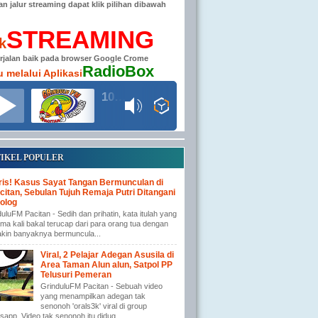
han jalur streaming dapat klik pilihan dibawah
STREAMING
ik
erjalan baik pada browser Google Crome
RadioBox
u melalui Aplikasi
104.6 MHz RADIO GRINDULU FM
IKEL POPULER
ris! Kasus Sayat Tangan Bermunculan di
citan, Sebulan Tujuh Remaja Putri Ditangani
olog
uluFM Pacitan - Sedih dan prihatin, kata itulah yang
ma kali bakal terucap dari para orang tua dengan
kin banyaknya bermuncula...
Viral, 2 Pelajar Adegan Asusila di
Area Taman Alun alun, Satpol PP
Telusuri Pemeran
GrinduluFM Pacitan - Sebuah video
yang menampilkan adegan tak
senonoh 'orals3k' viral di group
app. Video tak senonoh itu didug...