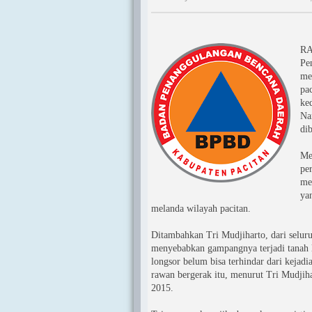
RA
Pe
me
pa
ke
Na
di
Me
per
me
ya
melanda wilayah pacitan.
Ditambahkan Tri Mudjiharto, dari seluru
menyebabkan gampangnya terjadi tanah lo
longsor belum bisa terhindar dari kejadi
rawan bergerak itu, menurut Tri Mudjih
2015.