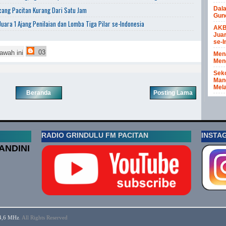
ang Pacitan Kurang Dari Satu Jam
Dal
Gun
uara 1 Ajang Penilaian dan Lomba Tiga Pilar se-Indonesia
AKB
Juar
se-I
03
awah ini
Men
Meng
Seko
Mang
Mela
Beranda
Posting Lama
RADIO GRINDULU FM PACITAN
INSTA
ANDINI
04,6 MHz
. All Rights Reserved