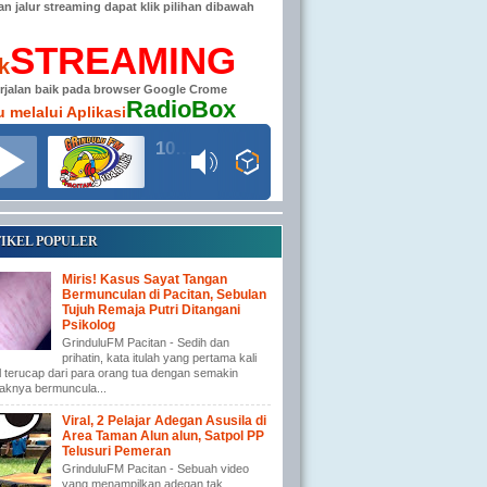
han jalur streaming dapat klik pilihan dibawah
STREAMING
ik
erjalan baik pada browser Google Crome
RadioBox
u melalui Aplikasi
104.6 MHz RADIO GRINDULU FM
IKEL POPULER
Miris! Kasus Sayat Tangan
Bermunculan di Pacitan, Sebulan
Tujuh Remaja Putri Ditangani
Psikolog
GrinduluFM Pacitan - Sedih dan
prihatin, kata itulah yang pertama kali
l terucap dari para orang tua dengan semakin
aknya bermuncula...
Viral, 2 Pelajar Adegan Asusila di
Area Taman Alun alun, Satpol PP
Telusuri Pemeran
GrinduluFM Pacitan - Sebuah video
yang menampilkan adegan tak