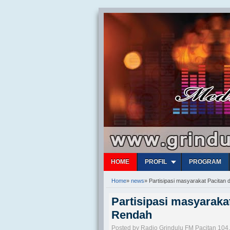
HOME
PROFIL
PROGRAM
Home
»
news
»
Partisipasi masyarakat Pacita
Partisipasi masyarak
Rendah
Posted by Radio Grindulu FM Pacitan 104