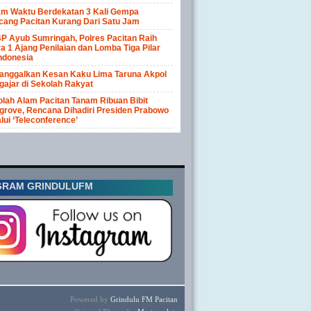
am Waktu Berdekatan 3 Kali Gempa
cang Pacitan Kurang Dari Satu Jam
P Ayub Sumringah, Polres Pacitan Raih
a 1 Ajang Penilaian dan Lomba Tiga Pilar
ndonesia
anggalkan Kesan Kaku Lima Taruna Akpol
ajar di Sekolah Rakyat
lah Alam Pacitan Tanam Ribuan Bibit
rove, Rencana Dihadiri Presiden Prabowo
lui ‘Teleconference’
GRAM GRINDULUFM
Powered by
Grindulu FM Pacitan