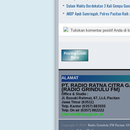
Dalam Waktu Berdekatan 3 Kali Gempa Gunc
AKBP Ayub Sumringah, Polres Pacitan Raih J
Tuliskan komentar positif Anda di b
Posting Lebih
Baru
ALAMAT
PT. RADIO RATNA CITRA G
(RADIO GRINDULU FM)
Office & Studio :
Jl. Basuki Rahmat, 67, Lt.4, Pacitan
Jawa Timur (63511)
Telp. Kantor (0357) 883555
Telp. On air (0357) 882222
Chat via Whatsapp On air
Copyright © 2014.
Radio Grindulu FM Pacitan 1