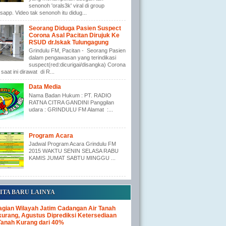
senonoh 'orals3k' viral di group
app. Video tak senonoh itu didug...
Seorang Diduga Pasien Suspect
Corona Asal Pacitan Dirujuk Ke
RSUD dr.Iskak Tulungagung
Grindulu FM, Pacitan - Seorang Pasien
dalam pengawasan yang terindikasi
suspect(red:dicurigai/disangka) Corona
saat ini dirawat di R...
Data Media
Nama Badan Hukum : PT. RADIO
RATNA CITRA GANDINI Panggilan
udara : GRINDULU FM Alamat :...
Program Acara
Jadwal Program Acara Grindulu FM
2015 WAKTU SENIN SELASA RABU
KAMIS JUMAT SABTU MINGGU ...
ITA BARU LAINYA
gian Wilayah Jatim Cadangan Air Tanah
urang, Agustus Diprediksi Ketersediaan
Tanah Kurang dari 40%