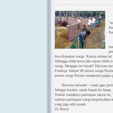
”T
”u
Ha
Pe
Ha
ma
pe
bisa dirasakan warga. Karena selama in
Sehingga tidak heran jika separo lebih w
orang. Mengapa ini terjadi? Haryono men
Pasalnya, hampir 80 persen warga Pacitan
persen warga Pacitan menguasai pangsa p
Haryono mewanti - wanti agar partisi
Sebagai koreksi, untuk bupati ke depan, 
Terkait rendahnya partisipasi rakyat in
sulitnya partisipasi warga dioptimalkan k
yang juga sulit masuk.
(G-News)