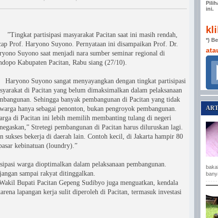
Pili
ini.
kl
ingkat partisipasi masyarakat Pacitan saat ini masih rendah,
*) B
cap Prof. Haryono Suyono. Pernyataan ini disampaikan Prof. Dr.
ata
ryono Suyono saat menjadi nara sumber seminar regional di
ndopo Kabupaten Pacitan, Rabu siang (27/10).
ryono Suyono sangat menyayangkan dengan tingkat partisipasi
syarakat di Pacitan yang belum dimaksimalkan dalam pelaksanaan
mbangunan. Sehingga banyak pembangunan di Pacitan yang tidak
ART
i warga hanya sebagai penonton, bukan pengroyok pembangunan.
arga di Pacitan ini lebih memilih membanting tulang di negeri
egaskan,” Stretegi pembangunan di Pacitan harus diluruskan lagi.
 sukses bekerja di daerah lain. Contoh kecil, di Jakarta hampir 80
asar kebinatuan (loundry).”
pasi warga dioptimalkan dalam pelaksanaan pembangunan.
baka
jangan sampai rakyat ditinggalkan.
bany
i, Wakil Bupati Pacitan Gepeng Sudibyo juga menguatkan, kendala
arena lapangan kerja sulit diperoleh di Pacitan, termasuk investasi